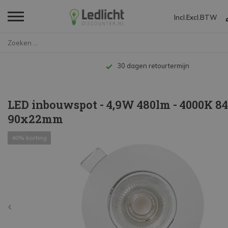
Incl.
Excl.
BTW
Home
LED inbouwspot - 4,9W 480lm - ...
30 dagen retourtermijn
LED inbouwspot - 4,9W 480lm - 4000K 84
90x22mm
40% korting