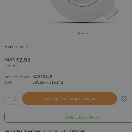
Merk:
Modee
€2,95
€4,95
Incl. btw
SA316148
Artikelnummer
5999577316148
EAN
Toevoegen aan winkelwagen
Vergelijk dit product
Beoordeeld met een 9,1 door 35.808 klanten