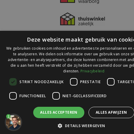
Deze website maakt gebruik van cooki
We gebruiken cookies om inhoud en advertenties te personaliseren en
te analyseren. We delen ook informatie over uw gebruik van onze s
advertentie- en analysepartners, die deze kunnen combineren met and
die u aan hen heeft verstrekt of die zij hebben verzameld door uw ge
© 2026 Ledlichtdiscounter.nl
diensten.
Privacybeleid
STRIKT NOODZAKELIJK
PRESTATIE
TARGET
Wij scoren een
9,1
op
9,1
Webwinkelkeur
FUNCTIONEEL
NIET-GECLASSIFICEERD
ALLES ACCEPTEREN
ALLES AFWIJZEN
1
DETAILS WEERGEVEN