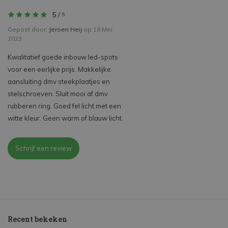
5
/
5
Gepost door:
Jeroen Heij
op 18 Mei
2023
Kwalitatief goede inbouw led-spots
voor een eerlijke prijs. Makkelijke
aansluiting dmv steekplaatjes en
stelschroeven. Sluit mooi af dmv
rubberen ring. Goed fel licht met een
witte kleur. Geen warm of blauw licht.
Schrijf een review
Recent bekeken