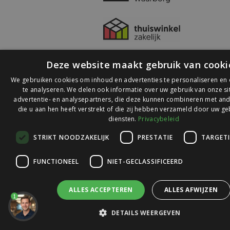
Deze website maakt gebruik van cooki
We gebruiken cookies om inhoud en advertenties te personaliseren en
te analyseren. We delen ook informatie over uw gebruik van onze s
advertentie- en analysepartners, die deze kunnen combineren met and
die u aan hen heeft verstrekt of die zij hebben verzameld door uw ge
© 2026 Ledlichtdiscounter.nl
diensten.
Privacybeleid
STRIKT NOODZAKELIJK
PRESTATIE
TARGET
Wij scoren een
9,1
op
9,1
Webwinkelkeur
FUNCTIONEEL
NIET-GECLASSIFICEERD
ALLES ACCEPTEREN
ALLES AFWIJZEN
1
DETAILS WEERGEVEN