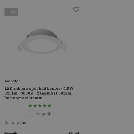
- 54%
Aigostar
LED inbouwspot badkamer - 4,8W
520lm - 3000K - zaagmaat 68mm
buitenmaat 87mm
Vergelijk
Deliverytime
€12,95
€5,94