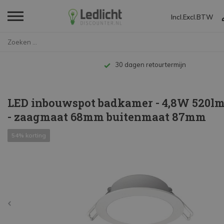
Incl.
Excl.
BTW
Home
LED inbouwspot badkamer - 4,8W...
Tot 10 jaar garantie
LED inbouwspot badkamer - 4,8W 520lm
- zaagmaat 68mm buitenmaat 87mm
54% korting