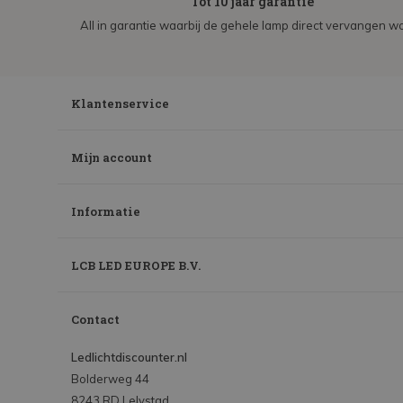
Tot 10 jaar garantie
All in garantie waarbij de gehele lamp direct vervangen wo
Klantenservice
Mijn account
Informatie
LCB LED EUROPE B.V.
Contact
Ledlichtdiscounter.nl
Bolderweg 44
8243 RD Lelystad