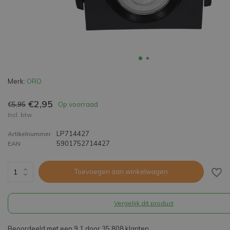
Merk:
ORO
€2,95
€5,95
Op voorraad
Incl. btw
LP714427
Artikelnummer
5901752714427
EAN
Toevoegen aan winkelwagen
Vergelijk dit product
Beoordeeld met een 9,1 door 35.808 klanten