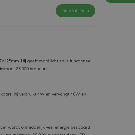
Installatiehulp
x125mm. Hij geeft mooi licht en is functioneel
inimaal 25.000 branduur.
aars. hij verbruikt 4W en vervangt 40W en
ief wordt onmiddellijk veel energie bespaard