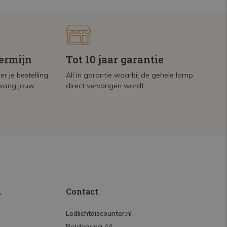
termijn
Tot 10 jaar garantie
r je bestelling
All in garantie waarbij de gehele lamp
tvang jouw
direct vervangen wordt.
.
Contact
Ledlichtdiscounter.nl
Bolderweg 44