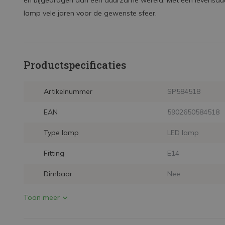
en bijgedragen aan een duurzame wereld. Met een levensduu
lamp vele jaren voor de gewenste sfeer.
Productspecificaties
Artikelnummer
SP584518
EAN
5902650584518
Type lamp
LED lamp
Fitting
E14
Dimbaar
Nee
Toon meer