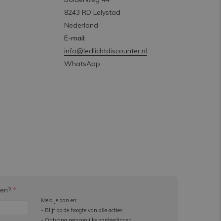
8243 RD Lelystad
Nederland
E-mail:
info@ledlichtdiscounter.nl
WhatsApp
ven?
*
Meld je aan en:
- Blijf op de hoogte van alle acties
- Ontvang persoonlijke aanbiedingen