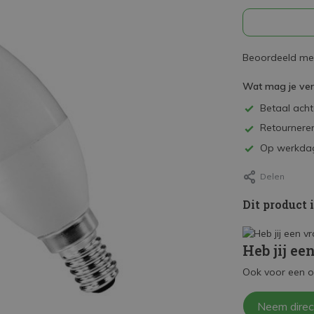
Beoordeeld met
Wat mag je ve
Betaal achte
Retourneren
Op werkdag
Delen
Dit product 
Heb jij ee
Ook voor een o
Neem direc