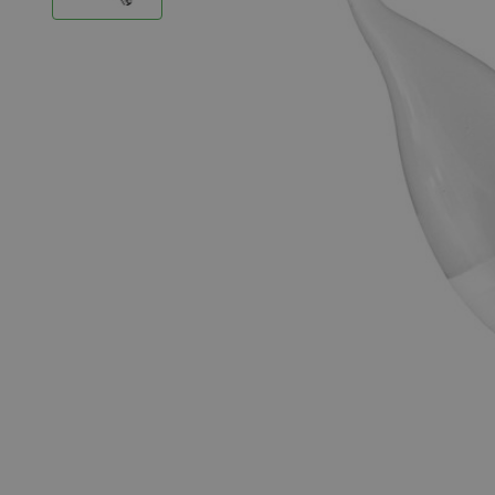
LED Strips
Decoratieve verlichting
LED Buitenverlichting
LED Noodverlichting
Installatiemateriaal
Mega Sale
Verduurzaming
LED TL verlichting