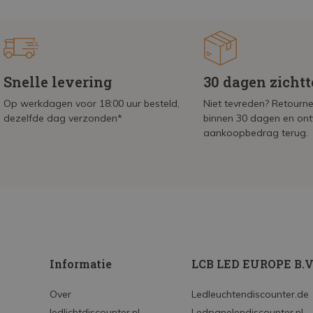
Snelle levering
30 dagen zicht
Op werkdagen voor 18:00 uur besteld,
Niet tevreden? Retournee
dezelfde dag verzonden*
binnen 30 dagen en on
aankoopbedrag terug.
Informatie
LCB LED EUROPE B.V
Over
Ledleuchtendiscounter.de
ledlichtdiscounter.nl
Ledpanelendiscounter.nl