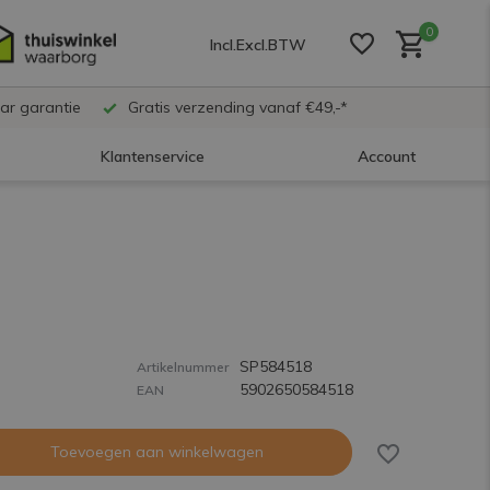
0
Incl.
Excl.
BTW
ar garantie
Gratis verzending vanaf €49,-*
Klantenservice
Account
Account aanmaken
Account aanmaken
SP584518
Account aanmaken
Artikelnummer
5902650584518
EAN
Toevoegen aan winkelwagen