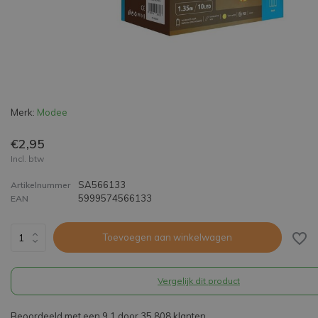
Merk:
Modee
€2,95
Incl. btw
SA566133
Artikelnummer
5999574566133
EAN
Toevoegen aan winkelwagen
Vergelijk dit product
Beoordeeld met een 9,1 door 35.808 klanten