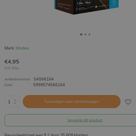
Merk:
Modee
€4,95
Incl. btw
SA566164
Artikelnummer
5999574566164
EAN
Toevoegen aan winkelwagen
Vergelijk dit product
Beoordeeld met een 9,1 door 35.808 klanten