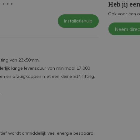
Heb jij ee
Ook voor een o
Installatiehulp
Neem direc
meting van 23x50mm.
derlijk lange levensduur van minimaal 17.000
en en afzuigkappen met een kleine E14 fitting.
1
ief wordt onmiddellijk veel energie bespaard