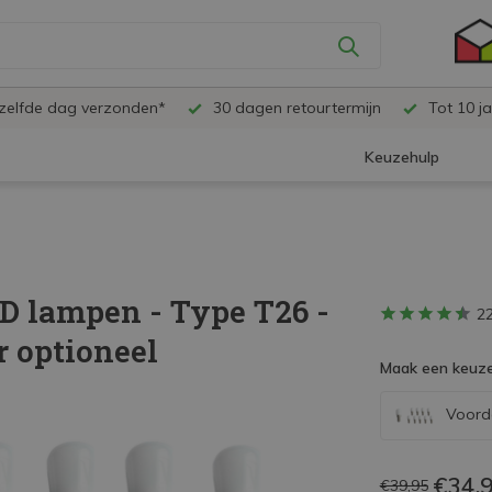
ezelfde dag verzonden*
30 dagen retourtermijn
Tot 10 ja
Keuzehulp
D lampen - Type T26 -
2
r optioneel
Maak een keuze
Voorde
€34,
€39,95