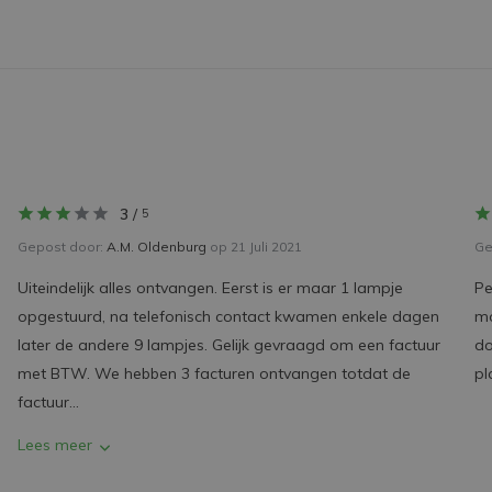
3
/
5
Gepost door:
A.M. Oldenburg
op 21 Juli 2021
Ge
Uiteindelijk alles ontvangen. Eerst is er maar 1 lampje
Pe
opgestuurd, na telefonisch contact kwamen enkele dagen
mo
later de andere 9 lampjes. Gelijk gevraagd om een factuur
do
met BTW. We hebben 3 facturen ontvangen totdat de
pl
factuur...
Lees meer