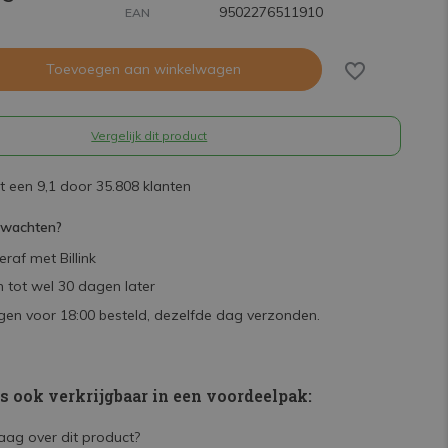
9502276511910
EAN
Toevoegen aan winkelwagen
Vergelijk dit product
 een 9,1 door 35.808 klanten
rwachten?
raf met Billink
 tot wel 30 dagen later
en voor 18:00 besteld, dezelfde dag verzonden.
is ook verkrijgbaar in een voordeelpak: