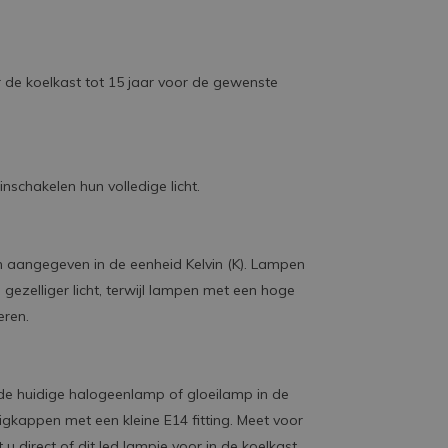
 de koelkast tot 15 jaar voor de gewenste
schakelen hun volledige licht.
n aangegeven in de eenheid Kelvin (K). Lampen
ezelliger licht, terwijl lampen met een hoge
eren.
de huidige halogeenlamp of gloeilamp in de
igkappen met een kleine E14 fitting. Meet voor
 direct of dit led lampje voor in de koelkast