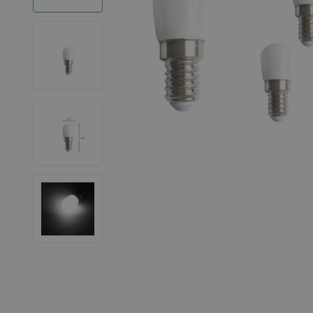
LED Strips
Decoratieve verlichting
LED Buitenverlichting
LED Noodverlichting
Installatiemateriaal
Mega Sale
Verduurzaming
LED TL verlichting