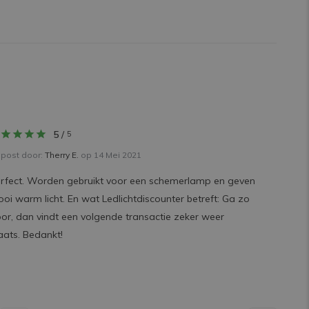
5
/
5
post door:
Therry E.
op 14 Mei 2021
rfect. Worden gebruikt voor een schemerlamp en geven
oi warm licht. En wat Ledlichtdiscounter betreft: Ga zo
or, dan vindt een volgende transactie zeker weer
aats. Bedankt!