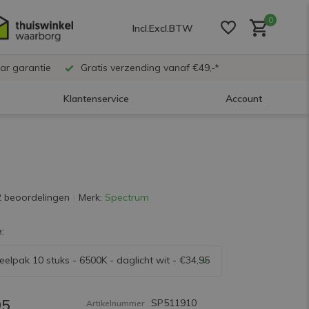
0
Incl.
Excl.
BTW
ar garantie
Gratis verzending vanaf €49,-*
Klantenservice
Account
Account aanmaken
Account aanmaken
2 beoordelingen
Merk:
Spectrum
:
Account aanmaken
elpak 10 stuks - 6500K - daglicht wit - €34,95
95
SP511910
Artikelnummer