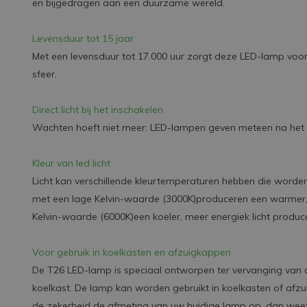
en bijgedragen aan een duurzame wereld.
Levensduur tot 15 jaar
Met een levensduur tot 17.000 uur zorgt deze LED-lamp voor
sfeer.
Direct licht bij het inschakelen
Wachten hoeft niet meer: LED-lampen geven meteen na het in
Kleur van led licht
Licht kan verschillende kleurtemperaturen hebben die worde
met een lage Kelvin-waarde (3000K)produceren een warmer, g
Kelvin-waarde (6000K)een koeler, meer energiek licht produc
Voor gebruik in koelkasten en afzuigkappen
De T26 LED-lamp is speciaal ontworpen ter vervanging van 
koelkast. De lamp kan worden gebruikt in koelkasten of afzu
de zekerheid de afmeting van uw huidige lamp op, dan weet u