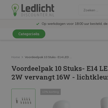
Op werkdagen voor 18:00 uur besteld, d
Categorieën
LED Lampen en Spots
LED Railspots
Home
Voordeelpak 10 Stuks- E14 LED ...
Voordeelpak 10 Stuks- E14 LE
LED Panelen
2W vervangt 16W - lichtkleu
LED TL
LED Plafondlampen en Wandlampen
13% korting
LED Schijnwerpers
LED High Bay lampen