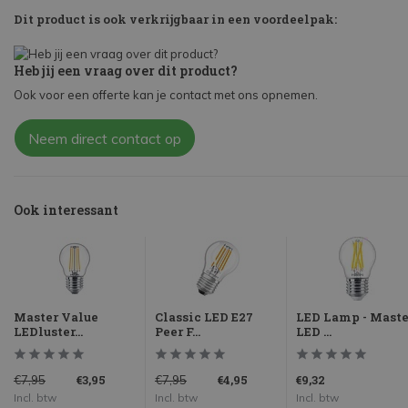
Dit product is ook verkrijgbaar in een voordeelpak:
Heb jij een vraag over dit product?
Ook voor een offerte kan je contact met ons opnemen.
Neem direct contact op
Ook interessant
Master Value
Classic LED E27
LED Lamp - Maste
LEDluster...
Peer F...
LED ...
€3,95
€4,95
€9,32
€7,95
€7,95
Incl. btw
Incl. btw
Incl. btw