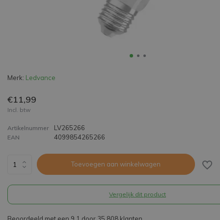
Merk:
Ledvance
€11,99
Incl. btw
LV265266
Artikelnummer
4099854265266
EAN
Toevoegen aan winkelwagen
Vergelijk dit product
Beoordeeld met een 9,1 door 35.808 klanten