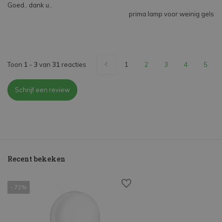
Goed.. dank u..
prima lamp voor weinig gels
Toon
1
-
3
van
31
reacties
1
2
3
4
5
Schrijf een review
Recent bekeken
- 72%