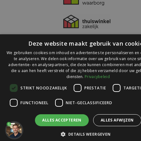
Deze website maakt gebruik van cooki
We gebruiken cookies om inhoud en advertenties te personaliseren en
te analyseren. We delen ook informatie over uw gebruik van onze s
advertentie- en analysepartners, die deze kunnen combineren met and
die u aan hen heeft verstrekt of die zij hebben verzameld door uw ge
© 2026 Ledlichtdiscounter.nl
diensten.
Privacybeleid
STRIKT NOODZAKELIJK
PRESTATIE
TARGET
Wij scoren een
9,1
op
9,1
Webwinkelkeur
FUNCTIONEEL
NIET-GECLASSIFICEERD
ALLES ACCEPTEREN
ALLES AFWIJZEN
1
DETAILS WEERGEVEN