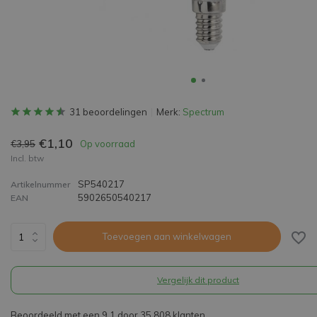
31 beoordelingen
Merk:
Spectrum
€1,10
€3,95
Op voorraad
Incl. btw
SP540217
Artikelnummer
5902650540217
EAN
Toevoegen aan winkelwagen
Vergelijk dit product
Beoordeeld met een 9,1 door 35.808 klanten