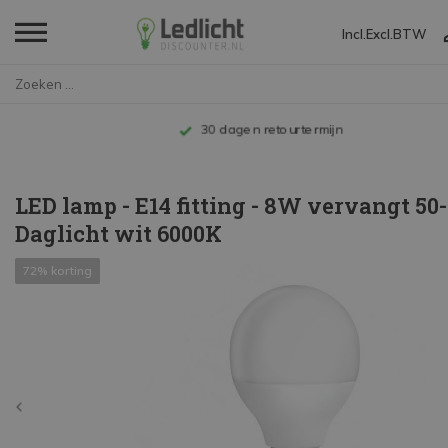
Incl.
Excl.
BTW
Home
LED lamp - E14 fitting - 8W ve...
Tot 10 jaar garantie
LED lamp - E14 fitting - 8W vervangt 50
Daglicht wit 6000K
72% korting