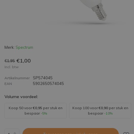
Merk:
Spectrum
€1,00
€1,95
Incl. btw
SP574045
Artikelnummer
5902650574045
EAN
Volume voordeel:
Koop 50 voor
€0,95
per stuk en
Koop 100 voor
€0,90
per stuk en
bespaar
-5%
bespaar
-10%