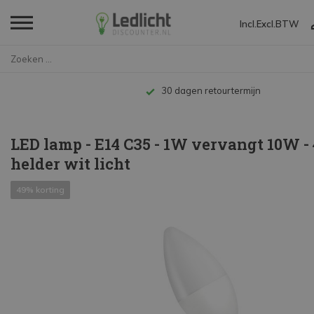
Incl.
Excl.
BTW
Home
LED lamp - E14 C35 - 1W vervan...
Tot 10 jaar garantie
LED lamp - E14 C35 - 1W vervangt 10W -
helder wit licht
49% korting