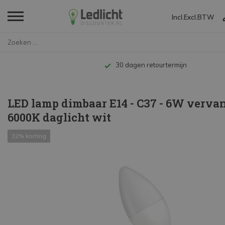
Incl.
Excl.
BTW
Home
LED lamp dimbaar E14 - C37 - 6...
Tot 10 jaar garantie
LED lamp dimbaar E14 - C37 - 6W verva
6000K daglicht wit
32% korting