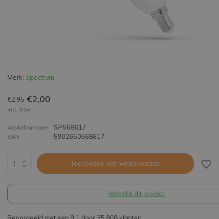
Merk:
Spectrum
€2,00
€2,95
Incl. btw
SP568617
Artikelnummer
5902650568617
EAN
Toevoegen aan winkelwagen
Vergelijk dit product
Beoordeeld met een 9,1 door 35.808 klanten