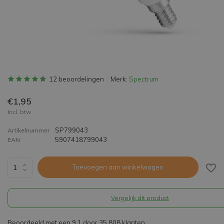
12 beoordelingen
Merk:
Spectrum
€1,95
Incl. btw
SP799043
Artikelnummer
5907418799043
EAN
Toevoegen aan winkelwagen
Vergelijk dit product
Beoordeeld met een 9,1 door 35.808 klanten