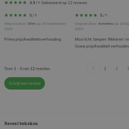
4.9
/
Gebaseerd op 12 reviews
5
5
/
5
/
5
5
Gepost door:
Wim
op 16 September
Gepost door:
Annelies
op 19 Au
2024
2024
Prima prijs/kwaliteitsverhouding
Mooi licht, lampen ‘flikkeren’ ni
Goeie prijs/kwaliteit verhoudin
Toon
1
-
3
van
12
reacties
1
2
Schrijf een review
Recent bekeken