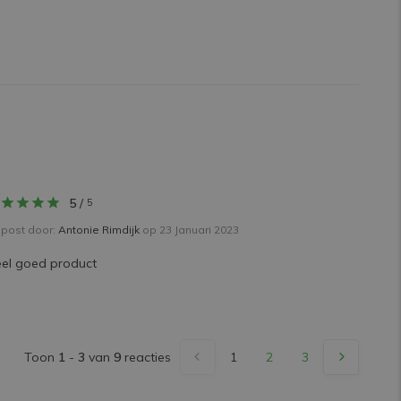
5
/
5
post door:
Antonie Rimdijk
op 23 Januari 2023
el goed product
Toon
1
-
3
van
9
reacties
1
2
3