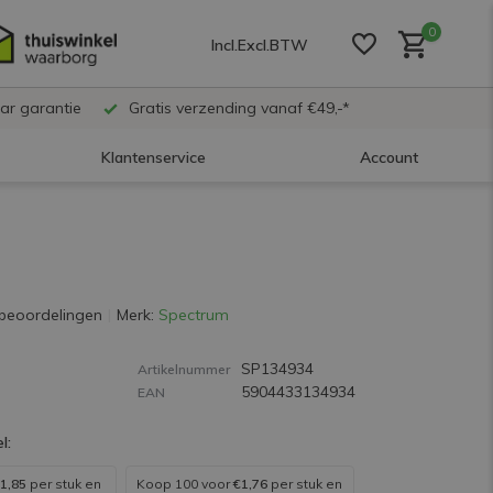
0
Incl.
Excl.
BTW
ar garantie
Gratis verzending vanaf €49,-*
Klantenservice
Account
Account aanmaken
Account aanmaken
beoordelingen
Merk:
Spectrum
SP134934
Account aanmaken
Artikelnummer
5904433134934
EAN
l:
1,85
per stuk en
Koop 100 voor
€1,76
per stuk en