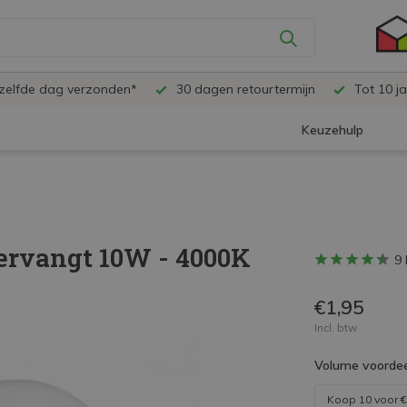
ezelfde dag verzonden*
30 dagen retourtermijn
Tot 10 ja
Keuzehulp
vervangt 10W - 4000K
9 
€1,95
Incl. btw
Volume voordee
Koop 10 voor
€