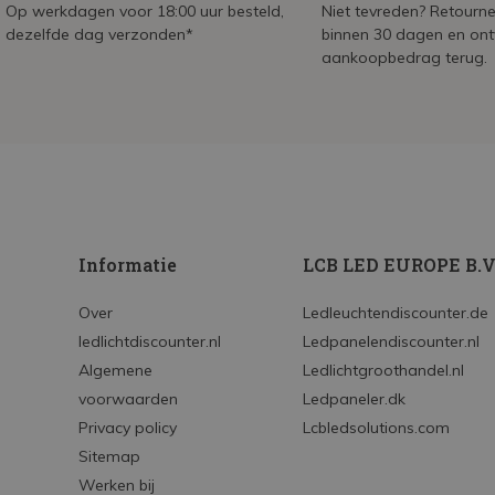
Op werkdagen voor 18:00 uur besteld,
Niet tevreden? Retournee
dezelfde dag verzonden*
binnen 30 dagen en on
aankoopbedrag terug.
Informatie
LCB LED EUROPE B.V
Over
Ledleuchtendiscounter.de
ledlichtdiscounter.nl
Ledpanelendiscounter.nl
Algemene
Ledlichtgroothandel.nl
voorwaarden
Ledpaneler.dk
Privacy policy
Lcbledsolutions.com
Sitemap
Werken bij