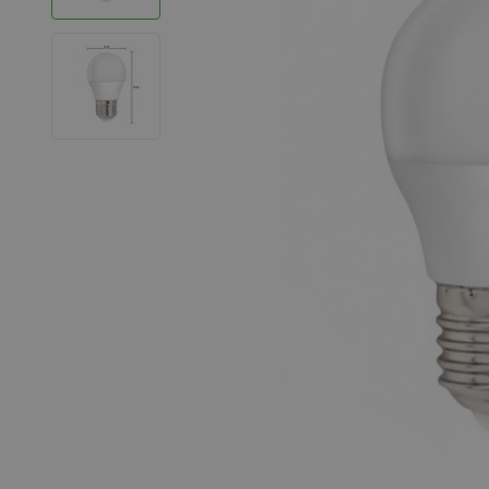
LED Strips
Decoratieve verlichting
LED Buitenverlichting
LED Noodverlichting
Installatiemateriaal
Mega Sale
Verduurzaming
LED TL verlichting