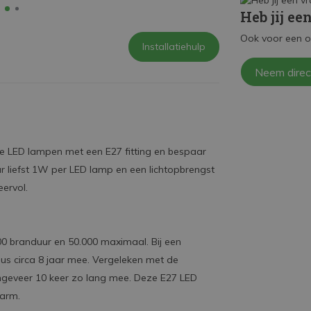
Heb jij ee
Ook voor een o
Installatiehulp
Neem direc
e LED lampen met een E27 fitting en bespaar
ar liefst 1W per LED lamp en een lichtopbrengst
eervol.
0 branduur en 50.000 maximaal. Bij een
s circa 8 jaar mee. Vergeleken met de
eveer 10 keer zo lang mee. Deze E27 LED
arm.