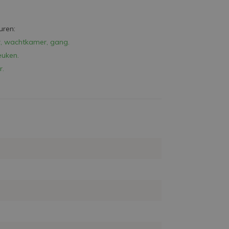
uren:
r, wachtkamer, gang.
euken.
r.