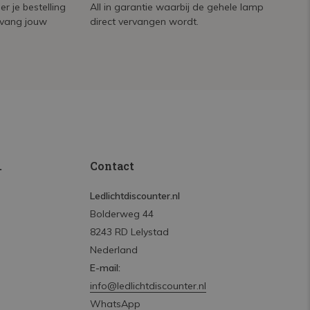
r je bestelling
All in garantie waarbij de gehele lamp
tvang jouw
direct vervangen wordt.
.
Contact
Ledlichtdiscounter.nl
Bolderweg 44
8243 RD Lelystad
Nederland
E-mail:
info@ledlichtdiscounter.nl
WhatsApp