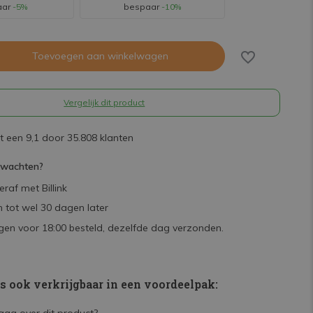
aar
-5%
bespaar
-10%
Toevoegen aan winkelwagen
Vergelijk dit product
 een 9,1 door 35.808 klanten
rwachten?
raf met Billink
 tot wel 30 dagen later
en voor 18:00 besteld, dezelfde dag verzonden.
is ook verkrijgbaar in een voordeelpak: