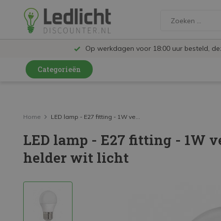
Op werkdagen voor 18:00 uur besteld, d
Categorieën
LED Lampen en Spots
LED Railspots
Home
LED lamp - E27 fitting - 1W ve...
LED lamp - E27 fitting - 1W 
LED Panelen
helder wit licht
LED TL
LED Plafondlampen en Wandlampen
LED Schijnwerpers
LED High Bay lampen