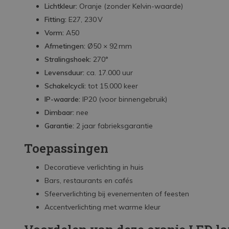
Lichtkleur:
Oranje (zonder Kelvin-waarde)
Fitting:
E27, 230 V
Vorm:
A50
Afmetingen:
Ø50 × 92 mm
Stralingshoek:
270°
Levensduur:
ca. 17.000 uur
Schakelcycli:
tot 15.000 keer
IP-waarde:
IP20 (voor binnengebruik)
Dimbaar:
nee
Garantie:
2 jaar fabrieksgarantie
Toepassingen
Decoratieve verlichting in huis
Bars, restaurants en cafés
Sfeerverlichting bij evenementen of feesten
Accentverlichting met warme kleur