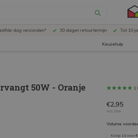
ezelfde dag verzonden*
30 dagen retourtermijn
Tot 10 ja
Keuzehulp
ervangt 50W - Oranje
1 
€2,95
Incl. btw
Volume voordee
Koop 10 voor
€