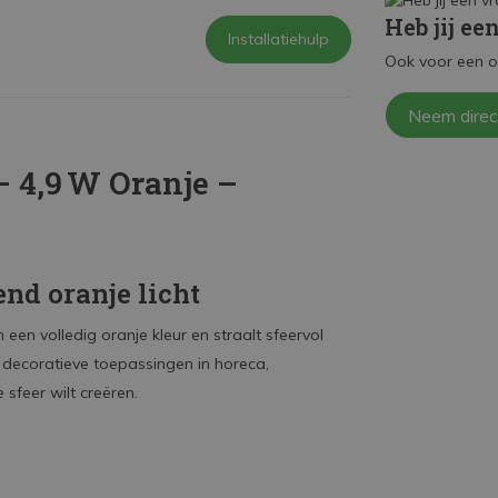
Heb jij ee
Installatiehulp
Ook voor een o
Neem direc
 4,9 W Oranje –
nd oranje licht
een volledig oranje kleur en straalt sfeervol
r decoratieve toepassingen in horeca,
 sfeer wilt creëren.