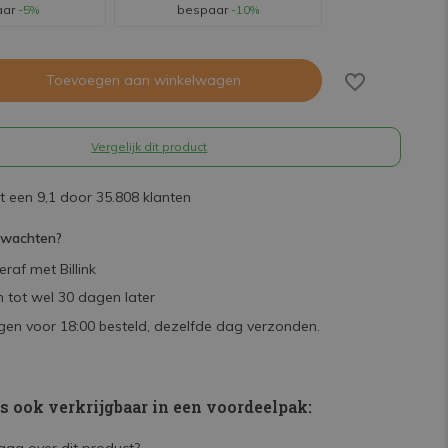
aar
-5%
bespaar
-10%
Toevoegen aan winkelwagen
Vergelijk dit product
 een 9,1 door 35.808 klanten
rwachten?
raf met Billink
 tot wel 30 dagen later
en voor 18:00 besteld, dezelfde dag verzonden.
is ook verkrijgbaar in een voordeelpak: