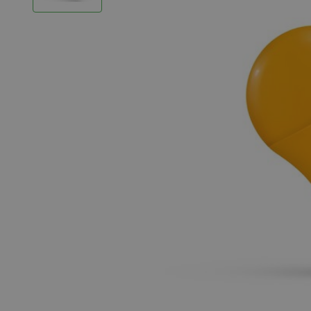
LED Strips
Decoratieve verlichting
LED Buitenverlichting
LED Noodverlichting
Installatiemateriaal
Mega Sale
Verduurzaming
LED TL verlichting