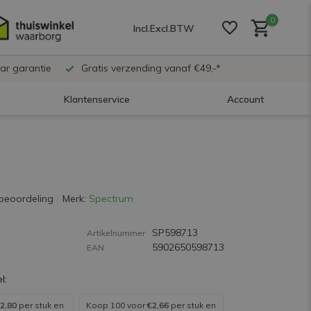
0
Incl.
Excl.
BTW
ar garantie
Gratis verzending vanaf €49,-*
Klantenservice
Account
Account aanmaken
Account aanmaken
beoordeling
Merk:
Spectrum
SP598713
Account aanmaken
Artikelnummer
5902650598713
EAN
l:
2,80
per stuk en
Koop 100 voor
€2,66
per stuk en