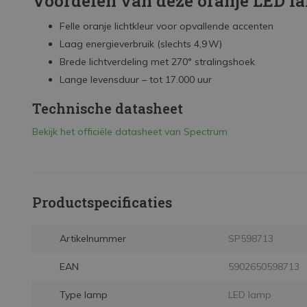
Voordelen van deze oranje LED l
Felle oranje lichtkleur voor opvallende accenten
Laag energieverbruik (slechts 4,9 W)
Brede lichtverdeling met 270° stralingshoek
Lange levensduur – tot 17.000 uur
Technische datasheet
Bekijk het officiële datasheet van Spectrum
Productspecificaties
Artikelnummer
SP598713
EAN
5902650598713
Type lamp
LED lamp