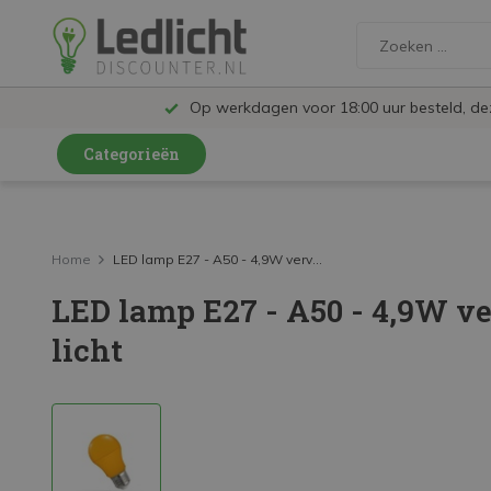
Op werkdagen voor 18:00 uur besteld, d
Categorieën
LED Lampen en Spots
LED Railspots
Home
LED lamp E27 - A50 - 4,9W verv...
LED lamp E27 - A50 - 4,9W v
LED Panelen
licht
LED TL
LED Plafondlampen en Wandlampen
LED Schijnwerpers
LED High Bay lampen