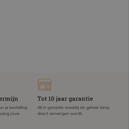
termijn
Tot 10 jaar garantie
r je bestelling
All in garantie waarbij de gehele lamp
tvang jouw
direct vervangen wordt.