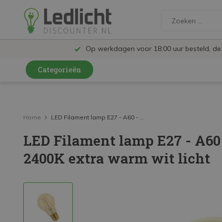
Op werkdagen voor 18:00 uur besteld, d
Categorieën
LED Lampen en Spots
LED Railspots
Home
LED Filament lamp E27 - A60 - ...
LED Filament lamp E27 - A60
LED Panelen
2400K extra warm wit licht
LED TL
LED Plafondlampen en Wandlampen
LED Schijnwerpers
LED High Bay lampen