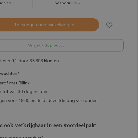
aar
-5%
bespaar
-10%
Toevoegen aan winkelwagen
Vergelijk dit product
 een 9,1 door 35.808 klanten
rwachten?
raf met Billink
 tot wel 30 dagen later
en voor 18:00 besteld, dezelfde dag verzonden.
is ook verkrijgbaar in een voordeelpak: