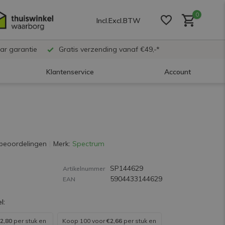
0
Incl.
Excl.
BTW
ar garantie
Gratis verzending vanaf €49,-*
Klantenservice
Account
Account aanmaken
Account aanmaken
beoordelingen
Merk:
Spectrum
SP144629
Account aanmaken
Artikelnummer
5904433144629
EAN
l:
2,80
per stuk en
Koop 100 voor
€2,66
per stuk en