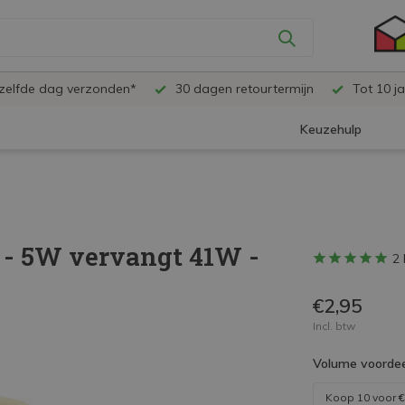
ezelfde dag verzonden*
30 dagen retourtermijn
Tot 10 ja
Keuzehulp
 - 5W vervangt 41W -
2 
€2,95
Incl. btw
Volume voordee
Koop 10 voor
€