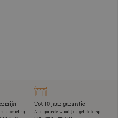
termijn
Tot 10 jaar garantie
r je bestelling
All in garantie waarbij de gehele lamp
tvang jouw
direct vervangen wordt.