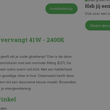
Heb jij ee
Installatiehulp
Ook voor een o
Neem direc
 vervangt 41W - 2400K
geeft als je oude gloeilamp? Dan is de deze
armaturen met een normale fitting (E27). De
en extra warm wit licht. Met een helderheid
 gezellige sfeer in huis. Daarnaast heeft deze
 hem tot een duurzame keuze maakt. Bovendien
 je energierekening.
inkel
nden