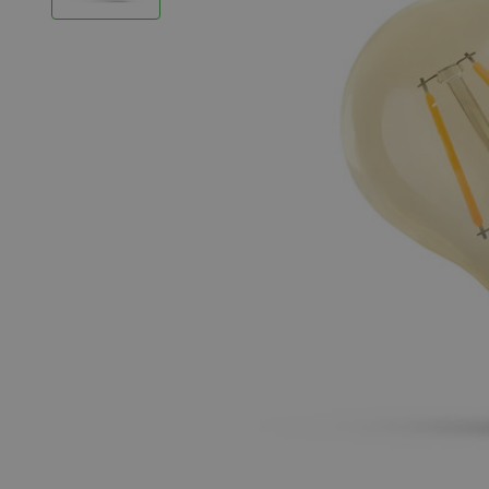
LED Strips
Decoratieve verlichting
LED Buitenverlichting
LED Noodverlichting
Installatiemateriaal
Mega Sale
Verduurzaming
LED TL verlichting