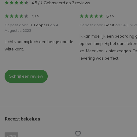
4.5
/
Gebaseerd op 2 reviews
5
4
/
5
/
5
5
Gepost door:
H. Leppers
op 4
Gepost door:
Geert
op 14 Juni 2
Augustus 2023
Ik kan moeilijk een beoording
Licht voor mij toch een beetje aan de
op een lamp. Bij het aansteke
witte kant.
ze. Meer kan ik niet zeggen. D
levering was perfect.
Schrijf een review
Recent bekeken
- 75%