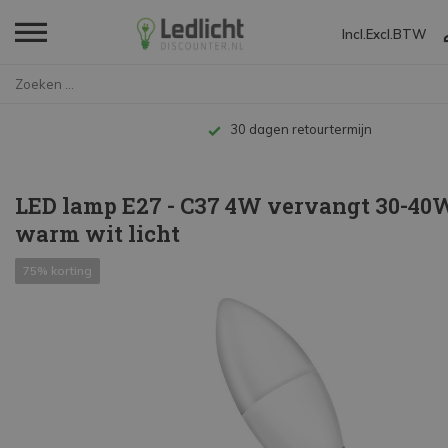
Incl.
Excl.
BTW
Home
LED lamp E27 - C37 4W vervangt...
Tot 10 jaar garantie
LED lamp E27 - C37 4W vervangt 30-40W
warm wit licht
75% korting