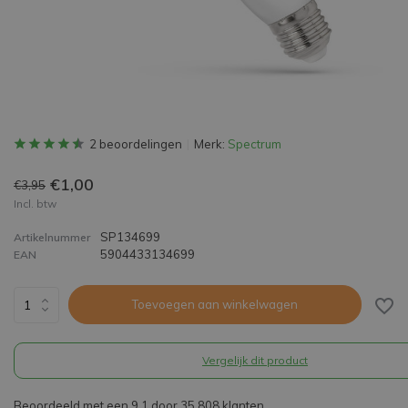
2 beoordelingen
Merk:
Spectrum
€1,00
€3,95
Incl. btw
SP134699
Artikelnummer
5904433134699
EAN
Toevoegen aan winkelwagen
Vergelijk dit product
Beoordeeld met een 9,1 door 35.808 klanten