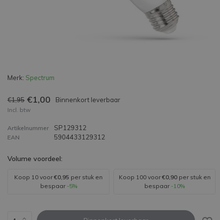
Merk:
Spectrum
€1,00
€1,95
Binnenkort leverbaar
Incl. btw
SP129312
Artikelnummer
5904433129312
EAN
Volume voordeel:
Koop 10 voor
€0,95
per stuk en
Koop 100 voor
€0,90
per stuk en
bespaar
-5%
bespaar
-10%