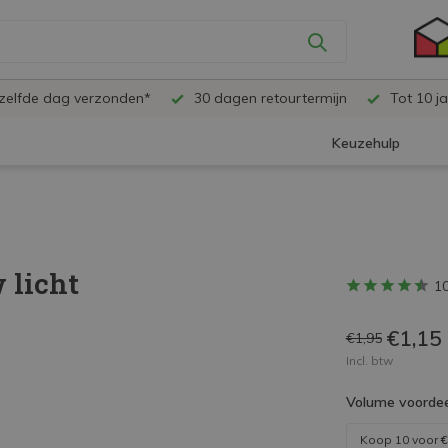
ezelfde dag verzonden*
30 dagen retourtermijn
Tot 10 ja
Keuzehulp
 licht
1
€1,15
€1,95
Incl. btw
Volume voordee
Koop 10 voor
€