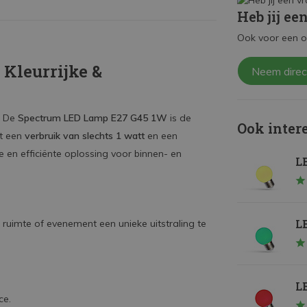
Heb jij ee
Ook voor een o
Kleurrijke &
Neem direc
? De
Spectrum LED Lamp E27 G45 1W
is de
Ook inter
et een
verbruik van slechts 1 watt
en een
 en efficiënte oplossing voor binnen- en
LE
LE
 ruimte of evenement een unieke uitstraling te
LE
ce.