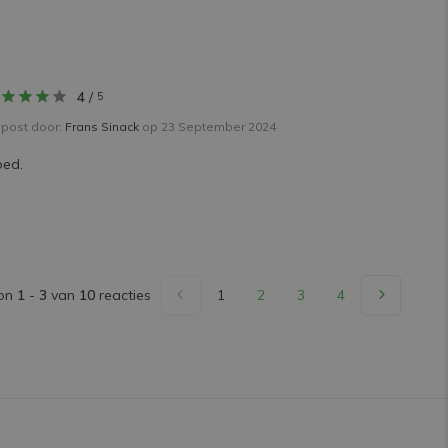
4
/
5
post door:
Frans Sinack
op 23 September 2024
ed.
on
1
-
3
van
10
reacties
1
2
3
4