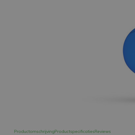
LED Strips
Decoratieve verlichting
LED Buitenverlichting
LED Noodverlichting
Installatiemateriaal
Mega Sale
Verduurzaming
LED TL verlichting
Productomschrijving
Productspecificaties
Reviews