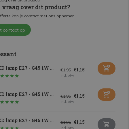
n vraag over dit product?
fferte kan je contact met ons opnemen.
t contact op
essant
D lamp E27 - G45 1W ...
€1,15
€1,95
Incl. btw
D lamp E27 - G45 1W ...
€1,15
€1,95
Incl. btw
D lamp E27 - G45 1W ...
€1,15
€1,95
Incl. btw