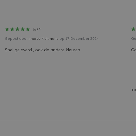
5
/
5
Gepost door:
marco kluitmans
op 17 December 2024
Ge
Snel geleverd , ook de andere kleuren
Go
To