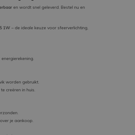
verbaar
en wordt snel geleverd. Bestel nu en
45 1W
– de ideale keuze voor sfeerverlichting,
 energierekening.
kwik worden gebruikt.
e creëren in huis.
erzonden.
 over je aankoop.