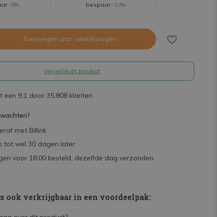
aar
-5%
bespaar
-10%
Toevoegen aan winkelwagen
Vergelijk dit product
 een 9,1 door 35.808 klanten
rwachten?
raf met Billink
 tot wel 30 dagen later
en voor 18:00 besteld, dezelfde dag verzonden.
is ook verkrijgbaar in een voordeelpak: