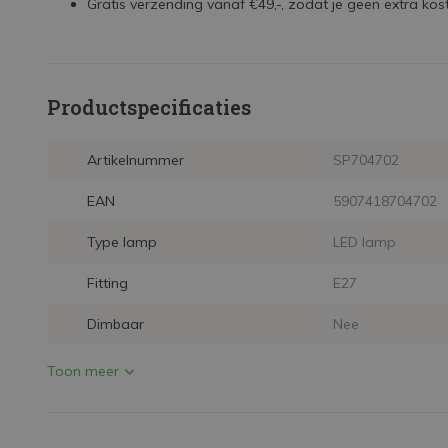
Gratis verzending vanaf €49,-, zodat je geen extra kos
Productspecificaties
Artikelnummer
SP704702
EAN
5907418704702
Type lamp
LED lamp
Fitting
E27
Dimbaar
Nee
Toon meer