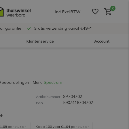
0
Incl.
Excl.
BTW
ar garantie
Gratis verzending vanaf €49,-*
Klantenservice
Account
Account aanmaken
Account aanmaken
0 beoordelingen
Merk:
Spectrum
SP704702
Account aanmaken
Artikelnummer
5907418704702
EAN
l:
1,09
per stuk en
Koop 100 voor
€1,04
per stuk en