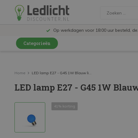
Op werkdagen voor 18:00 uur besteld, d
Categorieën
LED Lampen en Spots
LED Railspots
Home
LED lamp E27 - G45 1W Blauw li...
LED lamp E27 - G45 1W Blauw
LED Panelen
LED TL
41% korting
LED Plafondlampen en Wandlampen
LED Schijnwerpers
LED High Bay lampen