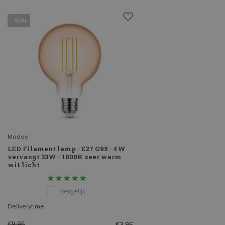
- 60%
Modee
LED Filament lamp - E27 G95 - 4W
vervangt 33W - 1800K zeer warm
wit licht
Vergelijk
Deliverytime
€9,95
€3,95