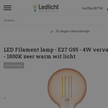
Incl.
Excl.
BTW
Home
LED Filament lamp - E27 G95 - ...
30 dagen retourtermijn
LED Filament lamp - E27 G95 - 4W ver
- 1800K zeer warm wit licht
60% korting