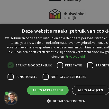
Deze website maakt gebruik van cooki
We gebruiken cookies om inhoud en advertenties te personaliseren en
te analyseren. We delen ook informatie over uw gebruik van onze s
advertentie- en analysepartners, die deze kunnen combineren met and
die u aan hen heeft verstrekt of die zij hebben verzameld door uw ge
© 2026 Ledlichtdiscounter.nl
diensten.
Privacybeleid
STRIKT NOODZAKELIJK
PRESTATIE
TARGET
Wij scoren een
9,1
op
9,1
Webwinkelkeur
FUNCTIONEEL
NIET-GECLASSIFICEERD
ALLES ACCEPTEREN
ALLES AFWIJZEN
1
DETAILS WEERGEVEN