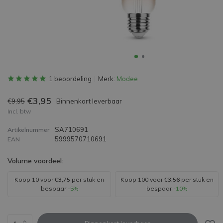
1 beoordeling
Merk:
Modee
€3,95
€9,95
Binnenkort leverbaar
Incl. btw
SA710691
Artikelnummer
5999570710691
EAN
Volume voordeel:
Koop 10 voor
€3,75
per stuk en
Koop 100 voor
€3,56
per stuk en
bespaar
-5%
bespaar
-10%