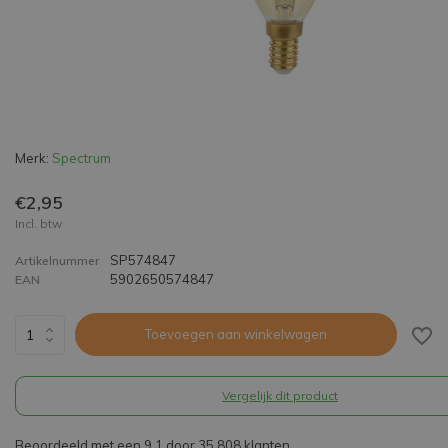
Merk:
Spectrum
€2,95
Incl. btw
SP574847
Artikelnummer
5902650574847
EAN
Toevoegen aan winkelwagen
Vergelijk dit product
Beoordeeld met een 9,1 door 35.808 klanten