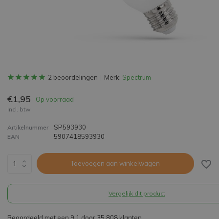
2 beoordelingen
Merk:
Spectrum
€1,95
Op voorraad
Incl. btw
SP593930
Artikelnummer
5907418593930
EAN
Toevoegen aan winkelwagen
Vergelijk dit product
Beoordeeld met een 9,1 door 35.808 klanten