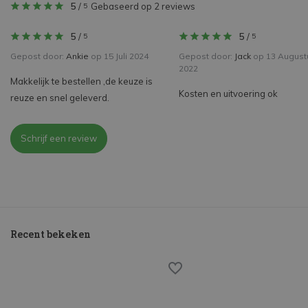
5
/
Gebaseerd op 2 reviews
5
5
/
5
/
5
5
Gepost door:
Ankie
op 15 Juli 2024
Gepost door:
Jack
op 13 August
2022
Makkelijk te bestellen ,de keuze is
Kosten en uitvoering ok
reuze en snel geleverd.
Schrijf een review
Recent bekeken