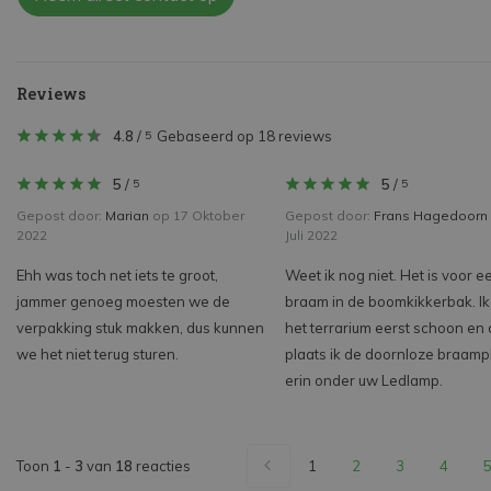
Reviews
4.8
/
Gebaseerd op 18 reviews
5
5
/
5
/
5
5
Gepost door:
Marian
op 17 Oktober
Gepost door:
Frans Hagedoorn
2022
Juli 2022
Ehh was toch net iets te groot,
Weet ik nog niet. Het is voor e
jammer genoeg moesten we de
braam in de boomkikkerbak. I
verpakking stuk makken, dus kunnen
het terrarium eerst schoon en
we het niet terug sturen.
plaats ik de doornloze braamp
erin onder uw Ledlamp.
Toon
1
-
3
van
18
reacties
1
2
3
4