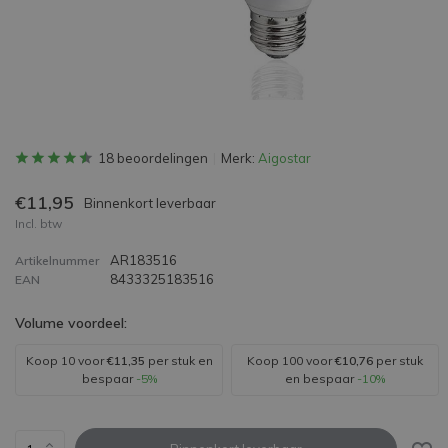
18 beoordelingen
Merk:
Aigostar
€11,95
Binnenkort leverbaar
Incl. btw
AR183516
Artikelnummer
8433325183516
EAN
Volume voordeel:
Koop 10 voor
€11,35
per stuk en
Koop 100 voor
€10,76
per stuk
bespaar
-5%
en bespaar
-10%