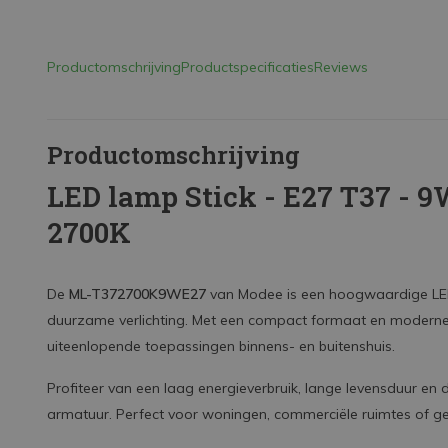
Productomschrijving
Productspecificaties
Reviews
Productomschrijving
LED lamp Stick - E27 T37 - 
2700K
De
ML-T372700K9WE27
van Modee is een hoogwaardige LED
duurzame verlichting. Met een compact formaat en moderne ui
uiteenlopende toepassingen binnens- en buitenshuis.
Profiteer van een laag energieverbruik, lange levensduur en 
armatuur. Perfect voor woningen, commerciële ruimtes of gev