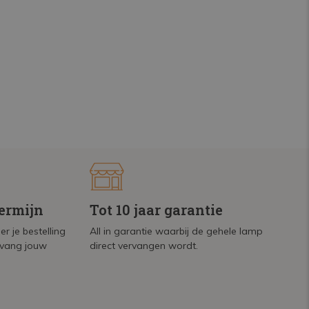
termijn
Tot 10 jaar garantie
r je bestelling
All in garantie waarbij de gehele lamp
tvang jouw
direct vervangen wordt.