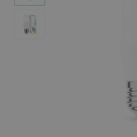
LED Strips
Decoratieve verlichting
LED Buitenverlichting
LED Noodverlichting
Installatiemateriaal
Mega Sale
Verduurzaming
LED TL verlichting