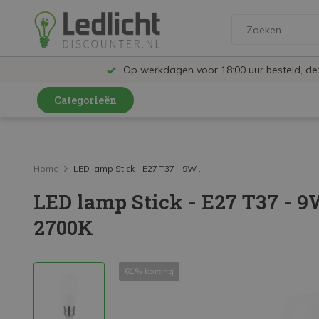
Op werkdagen voor 18:00 uur besteld, d
Categorieën
LED Lampen en Spots
LED Railspots
Home
LED lamp Stick - E27 T37 - 9W ...
LED lamp Stick - E27 T37 - 
LED Panelen
2700K
LED TL
LED Plafondlampen en Wandlampen
61% korting
LED Schijnwerpers
LED High Bay lampen