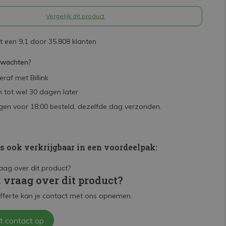
Vergelijk dit product
 een 9,1 door 35.808 klanten
rwachten?
raf met Billink
 tot wel 30 dagen later
en voor 18:00 besteld, dezelfde dag verzonden.
is ook verkrijgbaar in een voordeelpak:
n vraag over dit product?
fferte kan je contact met ons opnemen.
t contact op