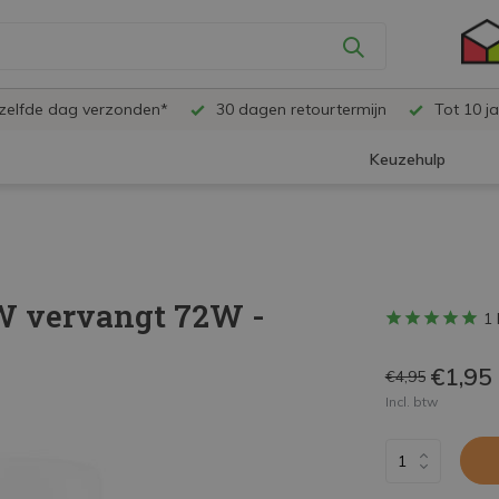
ezelfde dag verzonden*
30 dagen retourtermijn
Tot 10 ja
Keuzehulp
9W vervangt 72W -
1 
€1,95
€4,95
Incl. btw