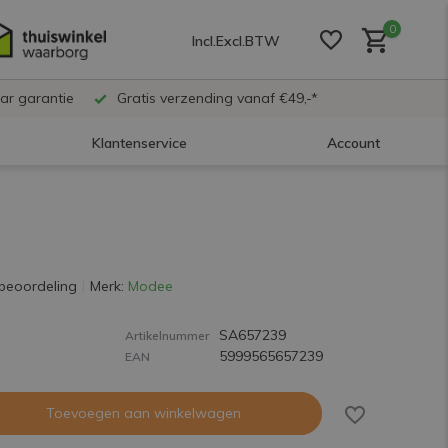
0
Incl.
Excl.
BTW
ar garantie
Gratis verzending vanaf €49,-*
Klantenservice
Account
Account aanmaken
Account aanmaken
beoordeling
Merk:
Modee
SA657239
Account aanmaken
Artikelnummer
5999565657239
EAN
Toevoegen aan winkelwagen