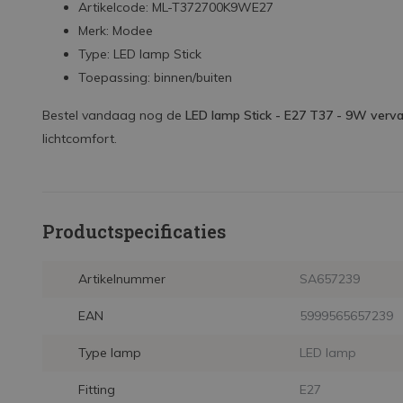
Artikelcode: ML-T372700K9WE27
Merk: Modee
Type: LED lamp Stick
Toepassing: binnen/buiten
Bestel vandaag nog de
LED lamp Stick - E27 T37 - 9W ver
lichtcomfort.
Productspecificaties
Artikelnummer
SA657239
EAN
5999565657239
Type lamp
LED lamp
Fitting
E27