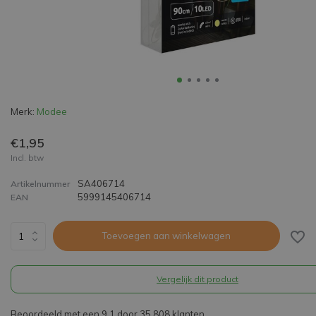
Merk:
Modee
€1,95
Incl. btw
SA406714
Artikelnummer
5999145406714
EAN
Toevoegen aan winkelwagen
Vergelijk dit product
Beoordeeld met een 9,1 door 35.808 klanten