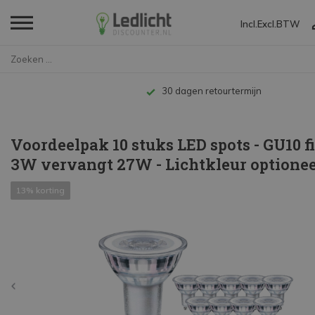
Incl.
Excl.
BTW
Home
Voordeelpak 10 stuks LED spots...
Tot 10 jaar 
Voordeelpak 10 stuks LED spots - GU10 fi
3W vervangt 27W - Lichtkleur optionee
13% korting