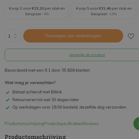
Koop 2 voor
€33,20
per stuk en
Koop 5 voor
€31,46
per stuk en
bespaar
-5%
bespaar
-10%
Toevoegen aan winkelwagen
Vergelijk dit product
Beoordeeld met een 9,1 door 35.808 klanten
Wat mag je verwachten?
Betaal achteraf met Billink
Retourneren tot wel 30 dagen later
Op werkdagen voor 18:00 besteld, dezelfde dag verzonden.
Productomschrijving
Productspecificaties
Reviews
Productomschrijving