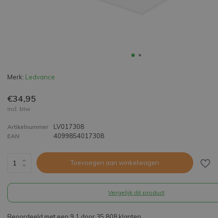
Merk:
Ledvance
€34,95
Incl. btw
LV017308
Artikelnummer
4099854017308
EAN
Toevoegen aan winkelwagen
Vergelijk dit product
Beoordeeld met een 9,1 door 35.808 klanten