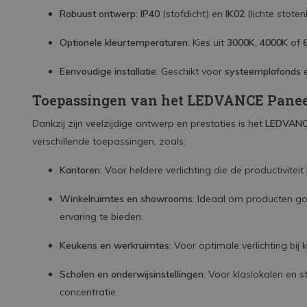
Robuust ontwerp
:
IP40
(stofdicht) en
IK02
(lichte stote
Optionele kleurtemperaturen
: Kies uit
3000K
,
4000K
of
Eenvoudige installatie
: Geschikt voor
systeemplafonds
e
Toepassingen van het LEDVANCE Pane
Dankzij zijn veelzijdige ontwerp en prestaties is het
LEDVANC
verschillende toepassingen, zoals:
Kantoren
: Voor heldere verlichting die de productivite
Winkelruimtes en showrooms
: Ideaal om producten g
ervaring te bieden.
Keukens en werkruimtes
: Voor optimale verlichting bij
Scholen en onderwijsinstellingen
: Voor klaslokalen en s
concentratie.