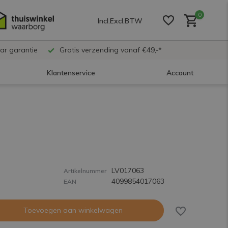
0
Incl.
Excl.
BTW
ar garantie
Gratis verzending vanaf €49,-*
Klantenservice
Account
Account aanmaken
Account aanmaken
LV017063
Account aanmaken
Artikelnummer
4099854017063
EAN
Toevoegen aan winkelwagen