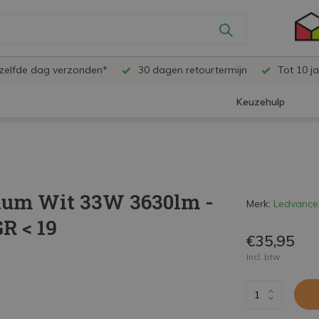
ezelfde dag verzonden*
30 dagen retourtermijn
Tot 10 ja
Keuzehulp
ium Wit 33W 3630lm -
Merk:
Ledvance
R < 19
€35,95
Incl. btw