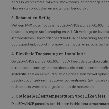
zoals in werkruimtes, winkels, showrooms, en horecagelegenh
kleuren van producten en materialen benadrukt.
3. Robuust en Veilig
Met een IP40 classificatie is het LEDVANCE paneel 60x60cm 
bestand is tegen stofophoping en vuil. Dit verlengt de leven
lichtprestaties. Daarnaast heeft het IK02 bescherming tegen l
duurzaamheid, vooral in omgevingen waar er risico is op fysi
4. Flexibele Toepassing en Installatie
De LEDVANCE paneel 60x60cm 33W heeft de standaardafme
past in standaard systeemplafonds die vaak in commerciële
installatie snel en eenvoudig, en de paneel kan zowel opbo
geschikt voor gebruik met zowel conventionele (EM) als elek
rechtstreeks worden aangesloten op de netstroom.
5. Optionele Kleurtemperaturen voor Elke Sfeer
Dit
LEDVANCE paneel
is beschikbaar in drie
kleurtemperature