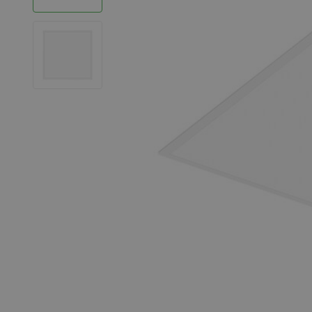
LED Strips
Decoratieve verlichting
LED Buitenverlichting
LED Noodverlichting
Installatiemateriaal
Mega Sale
Verduurzaming
LED TL verlichting