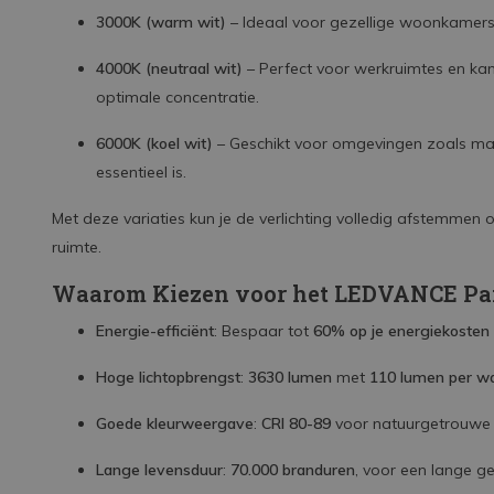
3000K (warm wit)
– Ideaal voor gezellige woonkamers,
4000K (neutraal wit)
– Perfect voor werkruimtes en kan
optimale concentratie.
6000K (koel wit)
– Geschikt voor omgevingen zoals mag
essentieel is.
Met deze variaties kun je de verlichting volledig afstemmen 
ruimte.
Waarom Kiezen voor het LEDVANCE Pa
Energie-efficiënt
: Bespaar tot
60% op je energiekosten
Hoge lichtopbrengst
:
3630 lumen
met
110 lumen per wa
Goede kleurweergave
:
CRI 80-89
voor natuurgetrouwe 
Lange levensduur
:
70.000 branduren
, voor een lange g