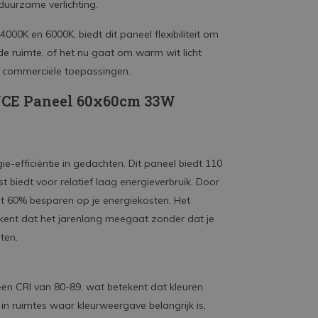
duurzame verlichting.
000K en 6000K, biedt dit paneel flexibiliteit om
de ruimte, of het nu gaat om warm wit licht
en commerciële toepassingen.
NCE Paneel 60x60cm 33W
fficiëntie in gedachten. Dit paneel biedt 110
 biedt voor relatief laag energieverbruik. Door
tot 60% besparen op je energiekosten. Het
kent dat het jarenlang meegaat zonder dat je
ten.
n CRI van 80-89, wat betekent dat kleuren
 in ruimtes waar kleurweergave belangrijk is,