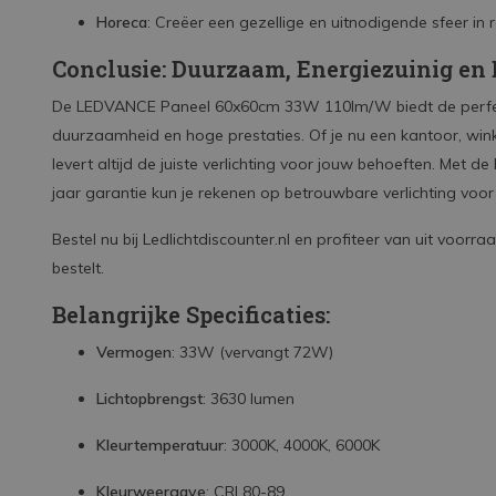
Horeca
: Creëer een gezellige en uitnodigende sfeer in r
Conclusie: Duurzaam, Energiezuinig en
De LEDVANCE Paneel 60x60cm 33W 110lm/W biedt de perfect
duurzaamheid en hoge prestaties. Of je nu een kantoor, winke
levert altijd de juiste verlichting voor jouw behoeften. Met 
jaar garantie kun je rekenen op betrouwbare verlichting voor
Bestel nu bij Ledlichtdiscounter.nl en profiteer van uit voorra
bestelt.
Belangrijke Specificaties:
Vermogen
: 33W (vervangt 72W)
Lichtopbrengst
: 3630 lumen
Kleurtemperatuur
: 3000K, 4000K, 6000K
Kleurweergave
: CRI 80-89