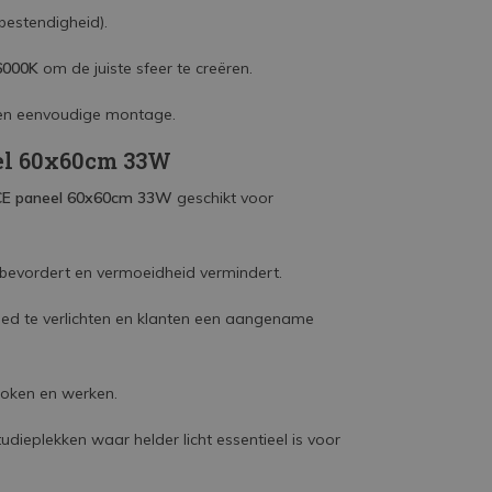
nbestendigheid).
6000K
om de juiste sfeer te creëren.
n eenvoudige montage.
el 60x60cm 33W
E paneel 60x60cm 33W
geschikt voor
it bevordert en vermoeidheid vermindert.
oed te verlichten en klanten een aangename
 koken en werken.
tudieplekken waar helder licht essentieel is voor