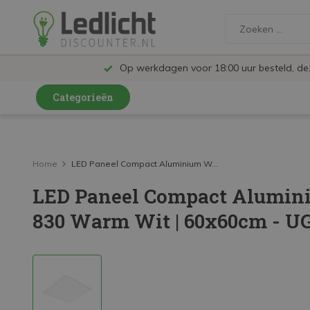
Op werkdagen voor 18:00 uur besteld, d
Categorieën
LED Lampen en Spots
LED Railspots
Home
LED Paneel Compact Aluminium W...
LED Paneel Compact Alumin
LED Panelen
830 Warm Wit | 60x60cm - UG
LED TL
LED Plafondlampen en Wandlampen
LED Schijnwerpers
LED High Bay lampen