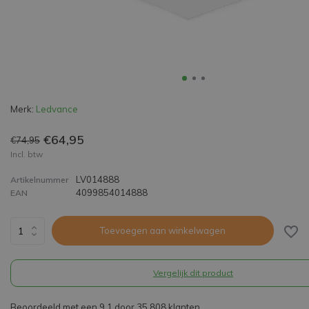
Merk:
Ledvance
€64,95
€74,95
Incl. btw
LV014888
Artikelnummer
4099854014888
EAN
Toevoegen aan winkelwagen
Vergelijk dit product
Beoordeeld met een 9,1 door 35.808 klanten