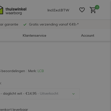
0
Incl.
Excl.
BTW
ar garantie
Gratis verzending vanaf €49,-*
Klantenservice
Account
Account aanmaken
Account aanmaken
6 beoordelingen
Merk:
LCB
:
Account aanmaken
- daglicht wit - €14,95
- Uitverkocht
Uitverkocht
nenkort leverbaar