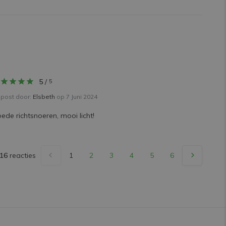
5
/
5
post door:
Elsbeth
op 7 Juni 2024
ede richtsnoeren, mooi licht!
16
reacties
1
2
3
4
5
6