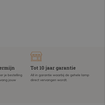
termijn
Tot 10 jaar garantie
r je bestelling
All in garantie waarbij de gehele lamp
tvang jouw
direct vervangen wordt.