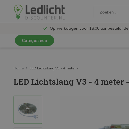
Op werkdagen voor 18:00 uur besteld, d
Categorieën
LED Lampen en Spots
LED Railspots
Home
LED Lichtslang V3 - 4 meter -...
LED Lichtslang V3 - 4 meter 
LED Panelen
LED TL
LED Plafondlampen en Wandlampen
LED Schijnwerpers
LED High Bay lampen