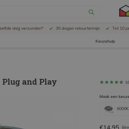
ezelfde dag verzonden*
30 dagen retourtermijn
Tot 10 ja
Keuzehulp
- Plug and Play
1
Maak een keuze
6000K 
€14,95
Bin