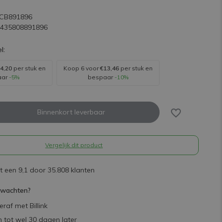
Uitverkocht
LCB891896
7435808891896
l:
4,20
per stuk en
Koop 6 voor
€13,46
per stuk en
aar
-5%
bespaar
-10%
Binnenkort leverbaar
Vergelijk dit product
 een 9,1 door 35.808 klanten
rwachten?
raf met Billink
 tot wel 30 dagen later