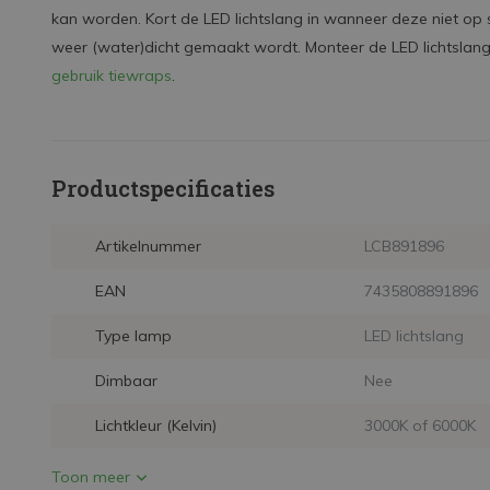
kan worden. Kort de LED lichtslang in wanneer deze niet op 
weer (water)dicht gemaakt wordt. Monteer de LED lichtsla
gebruik tiewraps
.
Productspecificaties
Artikelnummer
LCB891896
EAN
7435808891896
Type lamp
LED lichtslang
Dimbaar
Nee
Lichtkleur (Kelvin)
3000K of 6000K
Toon meer