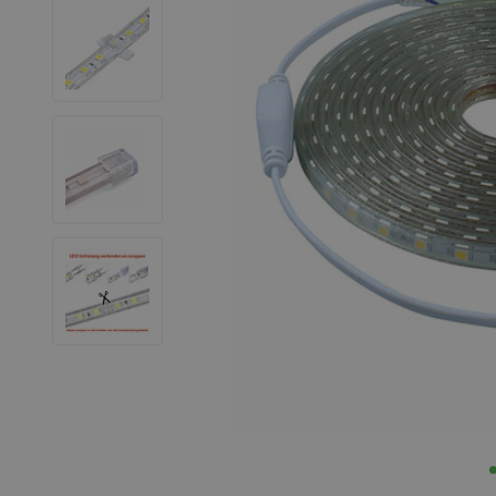
LED Strips
Decoratieve verlichting
LED Buitenverlichting
LED Noodverlichting
Installatiemateriaal
Mega Sale
Verduurzaming
LED TL verlichting