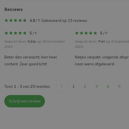
Reviews
4.8
/
Gebaseerd op 23 reviews
5
5
/
5
/
5
5
Gepost door:
Eddy
op 25 December
Gepost door:
Piet
op 9 Septem
2024
2024
Beter dan verwacht, ben heel
Netjes verpakt, volgends afsp
content. Zeer goed licht!
naar wens afgeleverd.
Toon
1
-
3
van
23
reacties
1
2
3
4
5
Schrijf een review