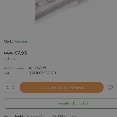
Merk:
Aigostar
€7,95
€9,95
Incl. btw
AR586579
Artikelnummer
9503667586579
EAN
Toevoegen aan winkelwagen
Vergelijk dit product
Beoordeeld met een 9,1 door 35.808 klanten