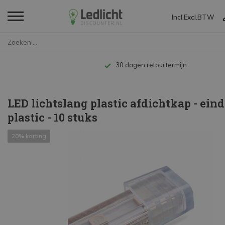
Incl.
Excl.
BTW
Home
LED lichtslang plastic afdicht...
Tot 10 jaar garantie
LED lichtslang plastic afdichtkap - ein
plastic - 10 stuks
20% korting