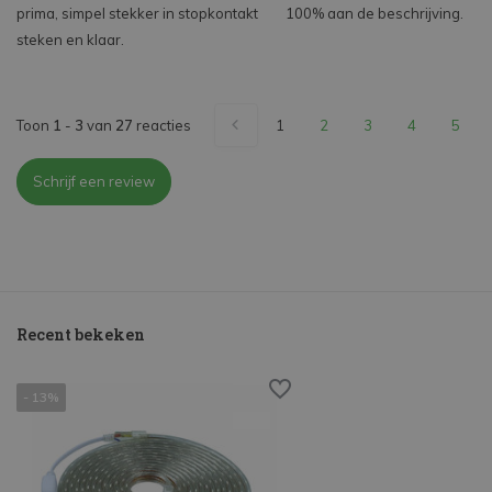
prima, simpel stekker in stopkontakt
100% aan de beschrijving.
steken en klaar.
Toon
1
-
3
van
27
reacties
1
2
3
4
5
Schrijf een review
Recent bekeken
- 13%