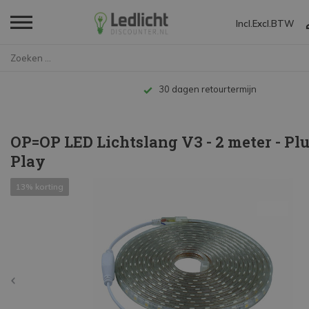
Incl.
Excl.
BTW
Home
OP=OP LED Lichtslang V3 - 2 me...
Tot 10 jaar garantie
OP=OP LED Lichtslang V3 - 2 meter - Pl
Play
13% korting