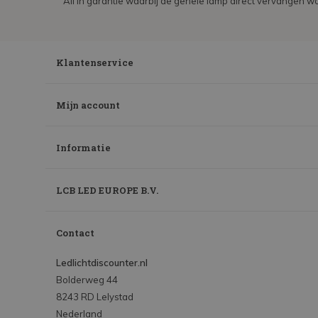
All in garantie waarbij de gehele lamp direct vervangen wo
Klantenservice
Mijn account
Informatie
LCB LED EUROPE B.V.
Contact
Ledlichtdiscounter.nl
Bolderweg 44
8243 RD Lelystad
Nederland