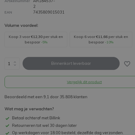
AR184537-
Artikelnummer
2
7435809015031
EAN
Volume voordeel:
Koop 3 voor
€12,30
per stuk en
Koop 6 voor
€11,66
per stuk en
bespaar
-5%
bespaar
-10%
Binnenkort leverbaar
Vergelijk dit product
Beoordeeld met een 9,1 door 35.808 klanten
Wat mag je verwachten?
Betaal achteraf met Billink
Retourneren tot wel 30 dagen later
Op werkdagen voor 18:00 besteld, dezelfde dag verzonden.