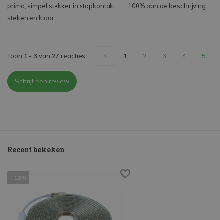
prima, simpel stekker in stopkontakt
100% aan de beschrijving.
steken en klaar.
Toon
1
-
3
van
27
reacties
1
2
3
4
5
Schrijf een review
Recent bekeken
- 13%