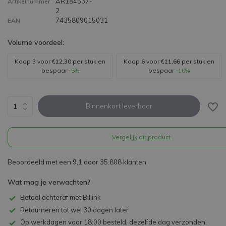
AR184537-
Artikelnummer
2
7435809015031
EAN
Volume voordeel:
Koop 3 voor
€12,30
per stuk en
Koop 6 voor
€11,66
per stuk en
bespaar
-5%
bespaar
-10%
Binnenkort leverbaar
Vergelijk dit product
Beoordeeld met een 9,1 door 35.808 klanten
Wat mag je verwachten?
Betaal achteraf met Billink
Retourneren tot wel 30 dagen later
Op werkdagen voor 18:00 besteld, dezelfde dag verzonden.