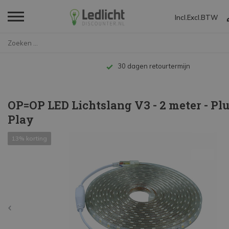
Incl.
Excl.
BTW
Home
OP=OP LED Lichtslang V3 - 2 me...
Tot 10 jaar garantie
OP=OP LED Lichtslang V3 - 2 meter - Pl
Play
13% korting