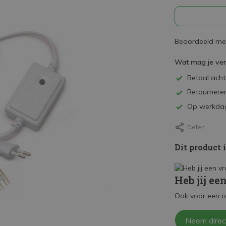
Beoordeeld met
Wat mag je ve
Betaal achte
Retourneren
Op werkdag
Delen
Dit product 
Heb jij ee
Ook voor een o
Neem direc