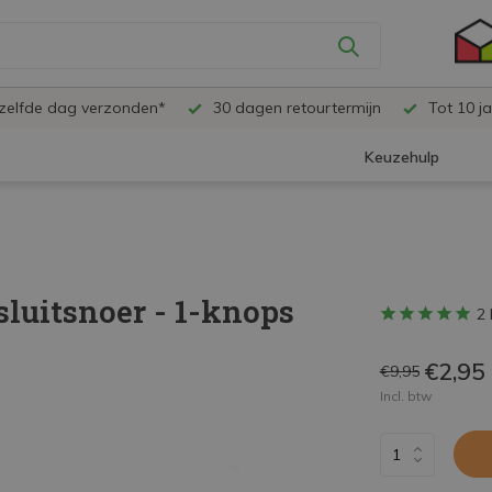
ezelfde dag verzonden*
30 dagen retourtermijn
Tot 10 ja
Keuzehulp
luitsnoer - 1-knops
2 
€2,95
€9,95
Incl. btw