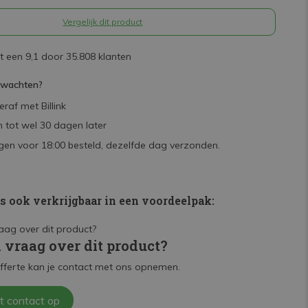
Vergelijk dit product
 een 9,1 door 35.808 klanten
rwachten?
raf met Billink
 tot wel 30 dagen later
en voor 18:00 besteld, dezelfde dag verzonden.
is ook verkrijgbaar in een voordeelpak:
n vraag over dit product?
fferte kan je contact met ons opnemen.
t contact op