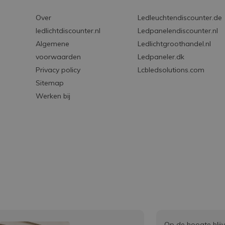
Over
Ledleuchtendiscounter.de
ledlichtdiscounter.nl
Ledpanelendiscounter.nl
Algemene
Ledlichtgroothandel.nl
voorwaarden
Ledpaneler.dk
Privacy policy
Lcbledsolutions.com
Sitemap
Werken bij
Op de hoogte blij