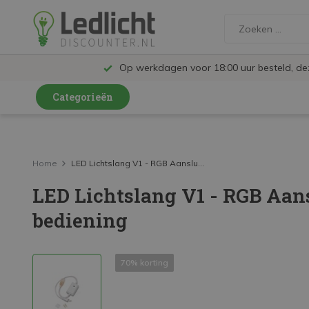
Op werkdagen voor 18:00 uur besteld, d
Categorieën
LED Lampen en Spots
LED Railspots
Home
LED Lichtslang V1 - RGB Aanslu...
LED Lichtslang V1 - RGB Aans
LED Panelen
bediening
LED TL
LED Plafondlampen en Wandlampen
70% korting
LED Schijnwerpers
LED High Bay lampen