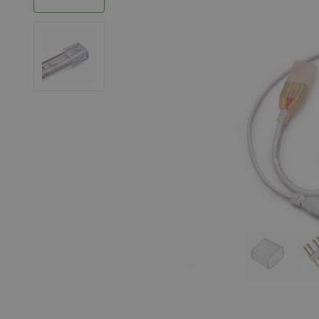
LED Strips
Decoratieve verlichting
LED Buitenverlichting
LED Noodverlichting
Installatiemateriaal
Mega Sale
Verduurzaming
LED TL verlichting