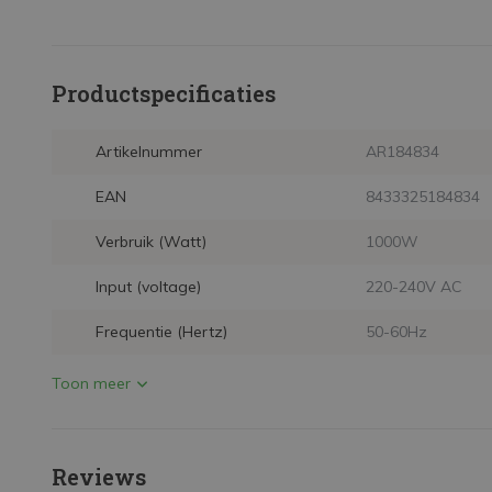
Productspecificaties
Artikelnummer
AR184834
EAN
8433325184834
Verbruik (Watt)
1000W
Input (voltage)
220-240V AC
Frequentie (Hertz)
50-60Hz
Toon meer
Reviews