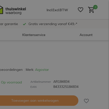
0
Incl.
Excl.
BTW
ar garantie
Gratis verzending vanaf €49,-*
Klantenservice
Account
Account aanmaken
Account aanmaken
beoordelingen
Merk:
Aigostar
AR184834
Account aanmaken
Artikelnummer
Op voorraad
8433325184834
EAN
Toevoegen aan winkelwagen