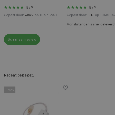
5
/
5
/
5
5
Gepost door:
wim v.
op 18 Mei 2021
Gepost door:
R. D.
op 18 Mei 20
Aansluitsnoer is snel geleverd
Schrijf een review
Recent bekeken
- 70%