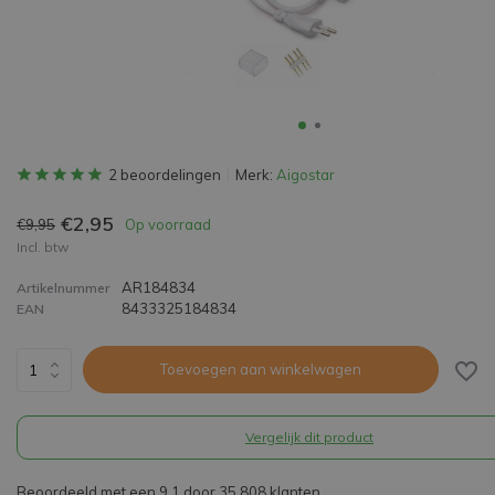
2 beoordelingen
Merk:
Aigostar
€2,95
€9,95
Op voorraad
Incl. btw
AR184834
Artikelnummer
8433325184834
EAN
Toevoegen aan winkelwagen
Vergelijk dit product
Beoordeeld met een 9,1 door 35.808 klanten