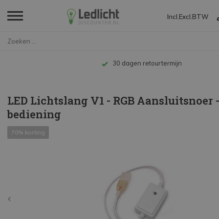
Incl.
Excl.
BTW
Home
LED Lichtslang V1 - RGB Aanslu...
Tot 10 jaar garantie
LED Lichtslang V1 - RGB Aansluitsnoer 
bediening
70% korting