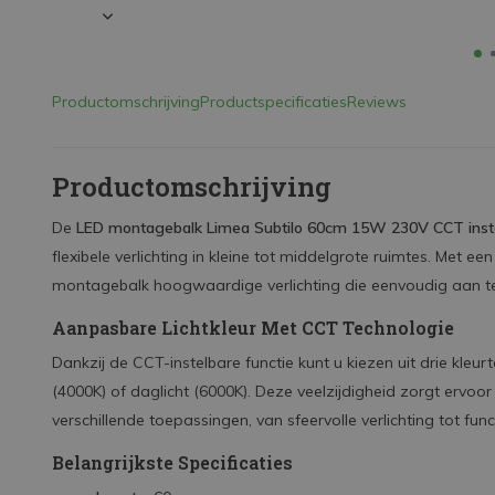
Productomschrijving
Productspecificaties
Reviews
Productomschrijving
De
LED montagebalk Limea Subtilo 60cm 15W 230V CCT inst
flexibele verlichting in kleine tot middelgrote ruimtes. Met e
montagebalk hoogwaardige verlichting die eenvoudig aan t
Aanpasbare Lichtkleur Met CCT Technologie
Dankzij de CCT-instelbare functie kunt u kiezen uit drie kleu
(4000K) of daglicht (6000K). Deze veelzijdigheid zorgt ervoo
verschillende toepassingen, van sfeervolle verlichting tot func
Belangrijkste Specificaties