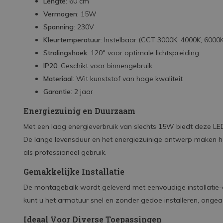
Lengte
: 60 cm
Vermogen
: 15W
Spanning
: 230V
Kleurtemperatuur
: Instelbaar (CCT 3000K, 4000K, 6000K
Stralingshoek
: 120° voor optimale lichtspreiding
IP20
: Geschikt voor binnengebruik
Materiaal
: Wit kunststof van hoge kwaliteit
Garantie
: 2 jaar
Energiezuinig en Duurzaam
Met een laag energieverbruik van slechts 15W biedt deze LE
De lange levensduur en het energiezuinige ontwerp maken h
als professioneel gebruik.
Gemakkelijke Installatie
De montagebalk wordt geleverd met eenvoudige installatie-o
kunt u het armatuur snel en zonder gedoe installeren, ongea
Ideaal Voor Diverse Toepassingen