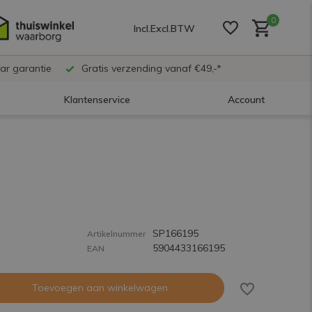
0
Incl.
Excl.
BTW
ar garantie
Gratis verzending vanaf €49,-*
Klantenservice
Account
Account aanmaken
Account aanmaken
SP166195
Account aanmaken
Artikelnummer
5904433166195
EAN
Toevoegen aan winkelwagen