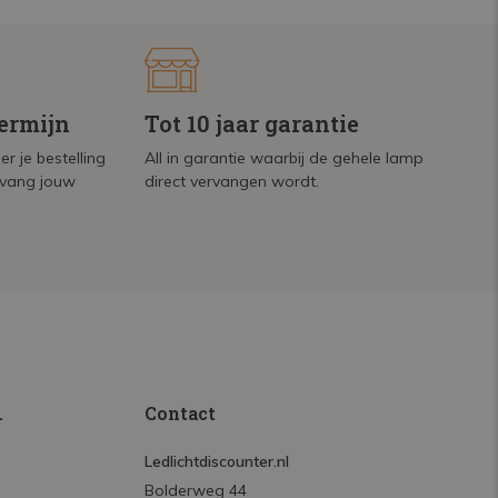
termijn
Tot 10 jaar garantie
r je bestelling
All in garantie waarbij de gehele lamp
tvang jouw
direct vervangen wordt.
.
Contact
Ledlichtdiscounter.nl
Bolderweg 44