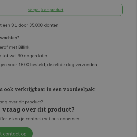
Vergelijk dit product
 een 9,1 door 35.808 klanten
rwachten?
raf met Billink
 tot wel 30 dagen later
en voor 18:00 besteld, dezelfde dag verzonden.
is ook verkrijgbaar in een voordeelpak:
n vraag over dit product?
fferte kan je contact met ons opnemen.
t contact op