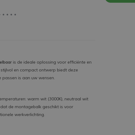
elbaar
is de ideale oplossing voor efficiënte en
en stijlvol en compact ontwerp biedt deze
e passen is aan uw wensen.
rtemperaturen: warm wit (3000K), neutraal wit
r dat de montagebalk geschikt is voor
tionele werkverlichting.