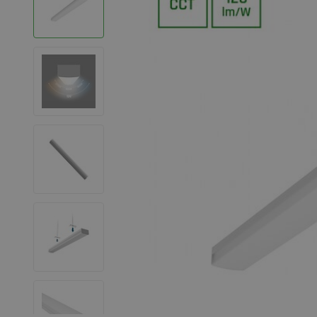
LED Strips
Decoratieve verlichting
LED Buitenverlichting
LED Noodverlichting
Installatiemateriaal
Mega Sale
Verduurzaming
LED TL verlichting