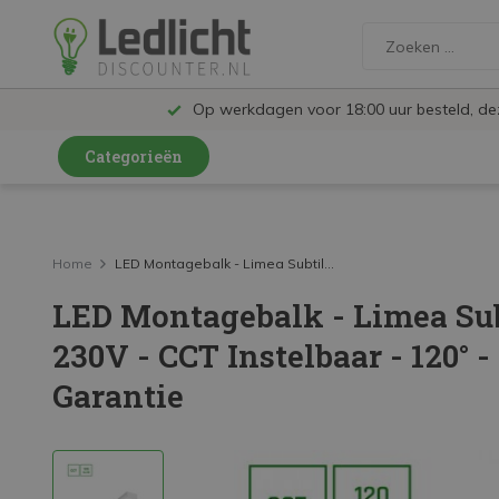
Op werkdagen voor 18:00 uur besteld, d
Categorieën
LED Lampen en Spots
LED Railspots
Home
LED Montagebalk - Limea Subtil...
LED Montagebalk - Limea Sub
LED Panelen
230V - CCT Instelbaar - 120° -
LED TL
Garantie
LED Plafondlampen en Wandlampen
LED Schijnwerpers
LED High Bay lampen