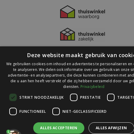
Deze website maakt gebruik van cooki
We gebruiken cookies om inhoud en advertenties te personaliseren en
te analyseren. We delen ook informatie over uw gebruik van onze s
advertentie- en analysepartners, die deze kunnen combineren met and
die u aan hen heeft verstrekt of die zij hebben verzameld door uw ge
© 2026 Ledlichtdiscounter.nl
diensten.
Privacybeleid
STRIKT NOODZAKELIJK
PRESTATIE
TARGET
Wij scoren een
9,1
op
9,1
Webwinkelkeur
FUNCTIONEEL
NIET-GECLASSIFICEERD
ALLES ACCEPTEREN
ALLES AFWIJZEN
1