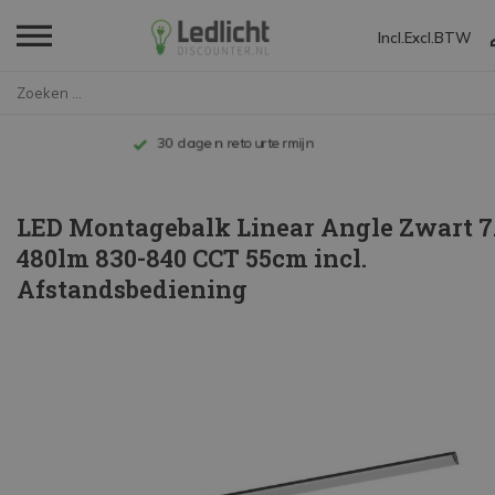
Incl.
Excl.
BTW
Home
LED Montagebalk Linear Angle Z...
Tot 10 jaar garantie
LED Montagebalk Linear Angle Zwart 
480lm 830-840 CCT 55cm incl.
Afstandsbediening