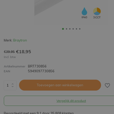
Merk:
Braytron
€18,95
€39,95
Incl. btw
BRT730856
Artikelnummer
5949097730856
EAN
Toevoegen aan winkelwagen
Vergelijk dit product
Beoordeeld met een 9,1 door 35.808 klanten