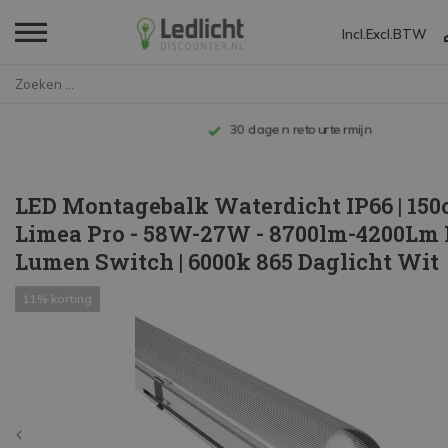
Incl.
Excl.
BTW
Home
LED Montagebalk Waterdicht IP6...
Tot 10 jaar garantie
LED Montagebalk Waterdicht IP66 | 15
Limea Pro - 58W-27W - 8700lm-4200Lm 
Lumen Switch | 6000k 865 Daglicht Wit
11% korting