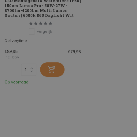
LED Montagebalk Waterdicht IP66 |
150cm Limea Pro - 58W-27W -
8700lm-4200Lm Multi Lumen
Switch | 6000k 865 Daglicht Wit
Vergelijk
Deliverytime
€89,95
€79,95
Incl. btw
Op voorraad