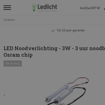
Incl.
Excl.
BTW
Home
LED Noodverlichting - 3W - 3 u...
Gratis verzending vanaf €49,-*
LED Noodverlichting - 3W - 3 uur noodba
Osram chip
0% korting