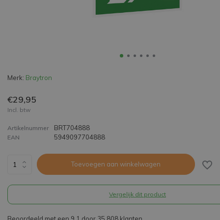
Merk:
Braytron
€29,95
Incl. btw
BRT704888
Artikelnummer
5949097704888
EAN
Toevoegen aan winkelwagen
Vergelijk dit product
Beoordeeld met een 9,1 door 35.808 klanten