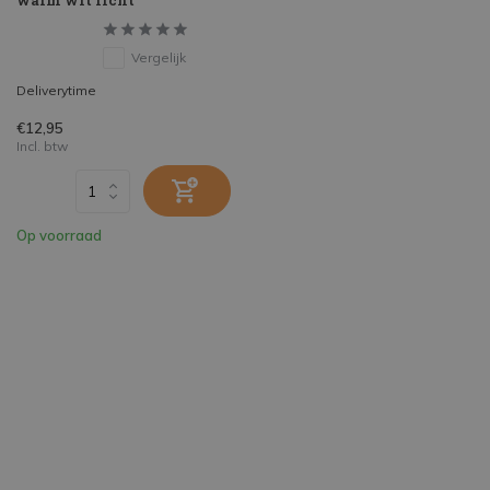
warm wit licht
Vergelijk
Deliverytime
€12,95
Incl. btw
Op voorraad