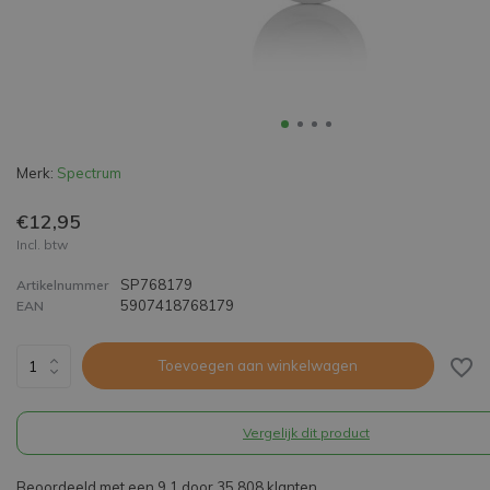
Merk:
Spectrum
€12,95
Incl. btw
SP768179
Artikelnummer
5907418768179
EAN
Toevoegen aan winkelwagen
Vergelijk dit product
Beoordeeld met een 9,1 door 35.808 klanten