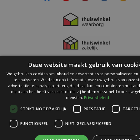
Deze website maakt gebruik van cooki
We gebruiken cookies om inhoud en advertenties te personaliseren en
te analyseren. We delen ook informatie over uw gebruik van onze s
advertentie- en analysepartners, die deze kunnen combineren met and
die u aan hen heeft verstrekt of die zij hebben verzameld door uw ge
© 2026 Ledlichtdiscounter.nl
diensten.
Privacybeleid
STRIKT NOODZAKELIJK
PRESTATIE
TARGET
Wij scoren een
9,1
op
9,1
Webwinkelkeur
FUNCTIONEEL
NIET-GECLASSIFICEERD