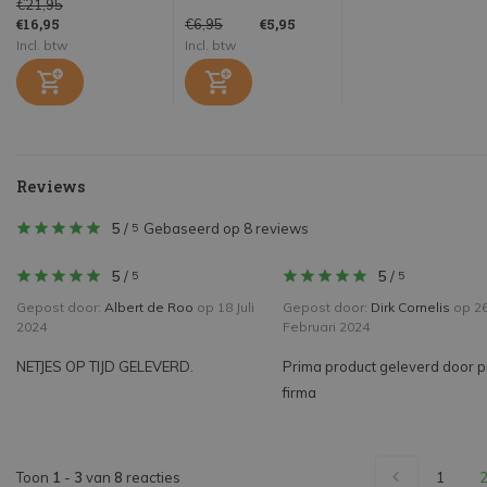
€21,95
€16,95
€5,95
€6,95
Incl. btw
Incl. btw
Reviews
5
/
Gebaseerd op 8 reviews
5
5
/
5
/
5
5
Gepost door:
Albert de Roo
op 18 Juli
Gepost door:
Dirk Cornelis
op 2
2024
Februari 2024
NETJES OP TIJD GELEVERD.
Prima product geleverd door 
firma
Toon
1
-
3
van
8
reacties
1