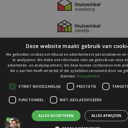
Deze website maakt gebruik van cooki
We gebruiken cookies om inhoud en advertenties te personaliseren en
te analyseren. We delen ook informatie over uw gebruik van onze s
advertentie- en analysepartners, die deze kunnen combineren met and
die u aan hen heeft verstrekt of die zij hebben verzameld door uw ge
© 2026 Ledlichtdiscounter.nl
diensten.
Privacybeleid
STRIKT NOODZAKELIJK
PRESTATIE
TARGET
Wij scoren een
9,1
op
9,1
Webwinkelkeur
FUNCTIONEEL
NIET-GECLASSIFICEERD
ALLES ACCEPTEREN
ALLES AFWIJZEN
1