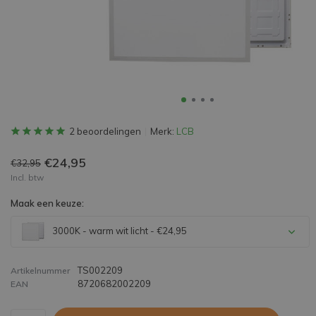
2 beoordelingen
Merk:
LCB
€24,95
€32,95
Incl. btw
Maak een keuze:
3000K - warm wit licht - €24,95
TS002209
Artikelnummer
8720682002209
EAN