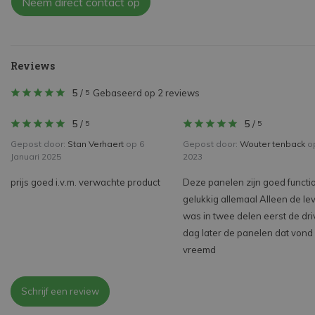
Neem direct contact op
Reviews
5
/
Gebaseerd op 2 reviews
5
5
/
5
/
5
5
Gepost door:
Stan Verhaert
op 6
Gepost door:
Wouter tenback
op
Januari 2025
2023
prijs goed i.v.m. verwachte product
Deze panelen zijn goed funct
gelukkig allemaal Alleen de le
was in twee delen eerst de dri
dag later de panelen dat vond 
vreemd
Schrijf een review