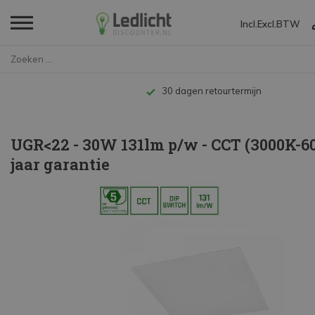
Incl.
Excl.
BTW
Home
UGR<22 - 30W 131lm p/w - CCT (...
agen retourtermijn
UGR<22 - 30W 131lm p/w - CCT (3000K-60
jaar garantie