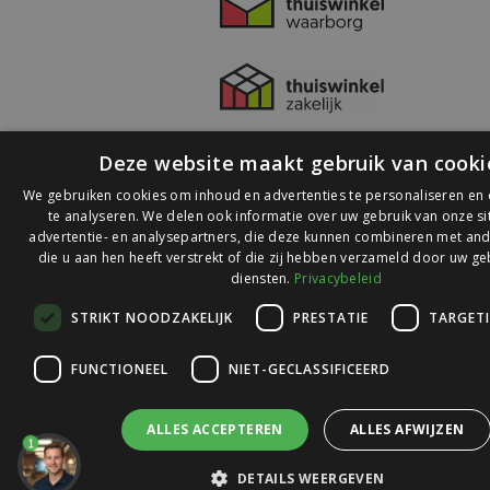
Deze website maakt gebruik van cooki
We gebruiken cookies om inhoud en advertenties te personaliseren en
te analyseren. We delen ook informatie over uw gebruik van onze s
advertentie- en analysepartners, die deze kunnen combineren met and
die u aan hen heeft verstrekt of die zij hebben verzameld door uw ge
© 2026 Ledlichtdiscounter.nl
diensten.
Privacybeleid
STRIKT NOODZAKELIJK
PRESTATIE
TARGET
Wij scoren een
9,1
op
9,1
Webwinkelkeur
FUNCTIONEEL
NIET-GECLASSIFICEERD
ALLES ACCEPTEREN
ALLES AFWIJZEN
1
DETAILS WEERGEVEN