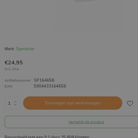
Merk:
Spectrum
€24,95
Incl. btw
SP164658
Artikelnummer
5904433164658
EAN
Toevoegen aan winkelwagen
Vergelijk dit product
Beoordeeld met een 9,1 door 35.808 klanten