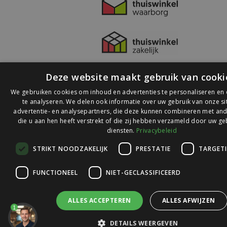
Deze website maakt gebruik van cooki
We gebruiken cookies om inhoud en advertenties te personaliseren en
te analyseren. We delen ook informatie over uw gebruik van onze s
advertentie- en analysepartners, die deze kunnen combineren met and
die u aan hen heeft verstrekt of die zij hebben verzameld door uw ge
© 2026 Ledlichtdiscounter.nl
diensten.
Privacybeleid
STRIKT NOODZAKELIJK
PRESTATIE
TARGET
Wij scoren een
9,1
op
9,1
Webwinkelkeur
FUNCTIONEEL
NIET-GECLASSIFICEERD
ALLES ACCEPTEREN
ALLES AFWIJZEN
1
DETAILS WEERGEVEN