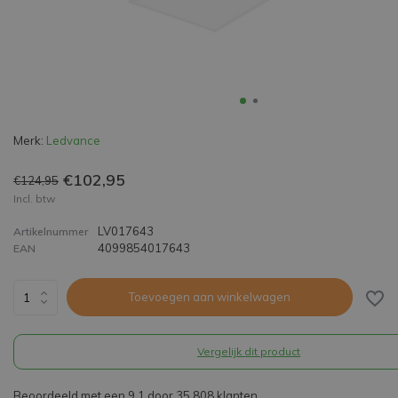
Merk:
Ledvance
€102,95
€124,95
Incl. btw
LV017643
Artikelnummer
4099854017643
EAN
Toevoegen aan winkelwagen
Vergelijk dit product
Beoordeeld met een 9,1 door 35.808 klanten