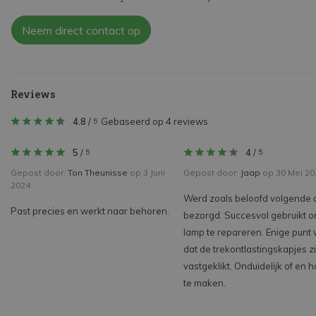
Neem direct contact op
Reviews
4.8
/
Gebaseerd op 4 reviews
5
5
/
4
/
5
5
Gepost door:
Ton Theunisse
op 3 Juni
Gepost door:
Jaap
op 30 Mei 20
2024
Werd zoals beloofd volgende 
Past precies en werkt naar behoren.
bezorgd. Succesvol gebruikt o
lamp te repareren. Enige punt
dat de trekontlastingskapjes zi
vastgeklikt. Onduidelijk of en h
te maken.