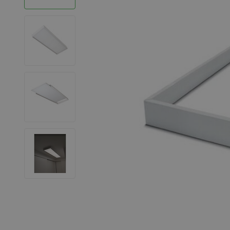
LED Strips
Decoratieve verlichting
LED Buitenverlichting
LED Noodverlichting
Installatiemateriaal
Mega Sale
Verduurzaming
LED TL verlichting