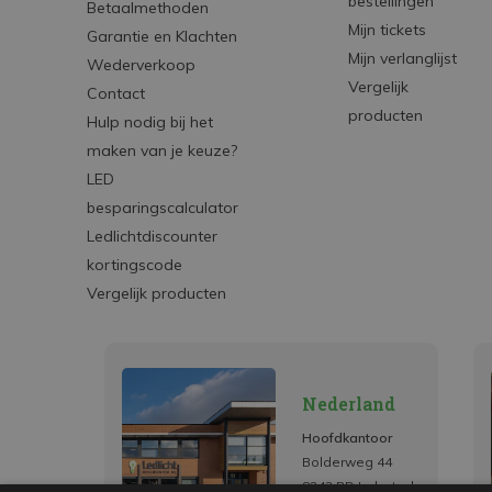
bestellingen
Betaalmethoden
Mijn tickets
Garantie en Klachten
Mijn verlanglijst
Wederverkoop
Vergelijk
Contact
producten
Hulp nodig bij het
maken van je keuze?
LED
besparingscalculator
Ledlichtdiscounter
kortingscode
Vergelijk producten
Nederland
Hoofdkantoor
Bolderweg 44
8243 RD Lelystad