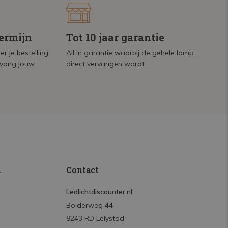
termijn
Tot 10 jaar garantie
r je bestelling
All in garantie waarbij de gehele lamp
tvang jouw
direct vervangen wordt.
.
Contact
Ledlichtdiscounter.nl
Bolderweg 44
8243 RD Lelystad