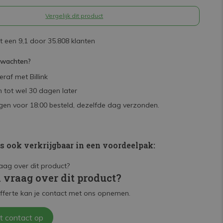
Vergelijk dit product
 een 9,1 door 35.808 klanten
rwachten?
raf met Billink
 tot wel 30 dagen later
en voor 18:00 besteld, dezelfde dag verzonden.
is ook verkrijgbaar in een voordeelpak:
n vraag over dit product?
fferte kan je contact met ons opnemen.
t contact op