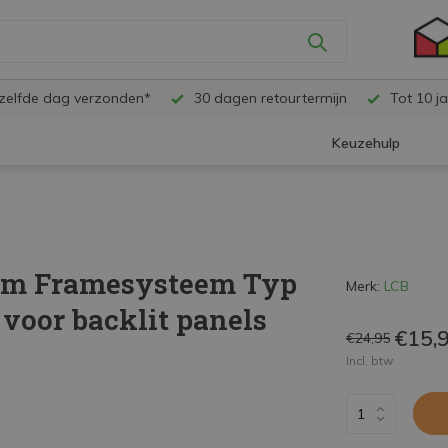
ezelfde dag verzonden*
30 dagen retourtermijn
Tot 10 ja
Keuzehulp
0cm Framesysteem Typ
Merk:
LCB
voor backlit panels
€15,
€24,95
Incl. btw