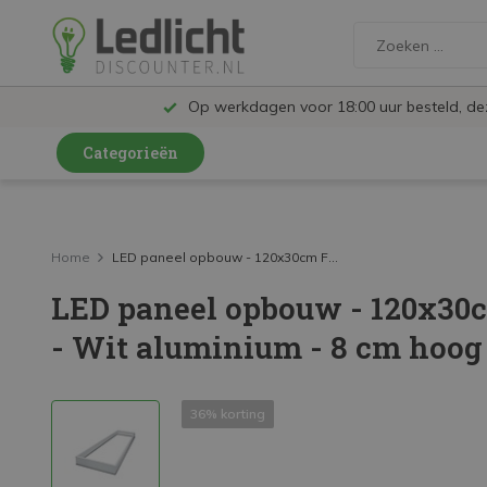
Op werkdagen voor 18:00 uur besteld, d
Categorieën
LED Lampen en Spots
LED Railspots
Home
LED paneel opbouw - 120x30cm F...
LED paneel opbouw - 120x3
LED Panelen
- Wit aluminium - 8 cm hoog 
LED TL
LED Plafondlampen en Wandlampen
36% korting
LED Schijnwerpers
LED High Bay lampen