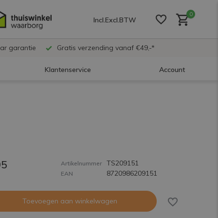
0
Incl.
Excl.
BTW
ar garantie
Gratis verzending vanaf €49,-*
Klantenservice
Account
Account aanmaken
Account aanmaken
95
TS209151
Account aanmaken
Artikelnummer
8720986209151
EAN
Toevoegen aan winkelwagen