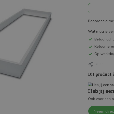
Beoordeeld met
Wat mag je ve
Betaal achte
Retourneren
Op werkdag
Delen
Dit product 
Heb jij ee
Ook voor een o
Neem direc