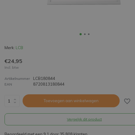
Merk:
LCB
€24,95
Incl. btw
LCB180844
Artikelnummer
8720813180844
EAN
Toevoegen aan winkelwagen
Vergelijk dit product
Beoordeeld met een 9,1 door 35.808 klanten