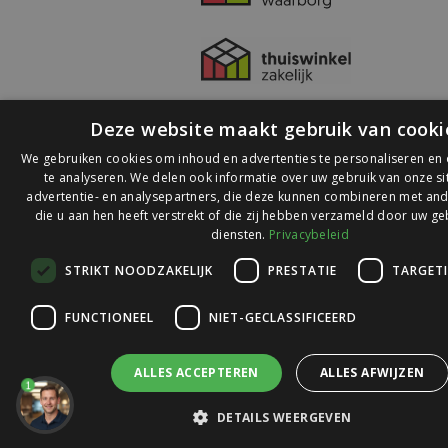
Deze website maakt gebruik van cooki
We gebruiken cookies om inhoud en advertenties te personaliseren en
te analyseren. We delen ook informatie over uw gebruik van onze s
advertentie- en analysepartners, die deze kunnen combineren met and
die u aan hen heeft verstrekt of die zij hebben verzameld door uw ge
© 2026 Ledlichtdiscounter.nl
diensten.
Privacybeleid
STRIKT NOODZAKELIJK
PRESTATIE
TARGET
Wij scoren een
9,1
op
9,1
Webwinkelkeur
FUNCTIONEEL
NIET-GECLASSIFICEERD
ALLES ACCEPTEREN
ALLES AFWIJZEN
1
DETAILS WEERGEVEN